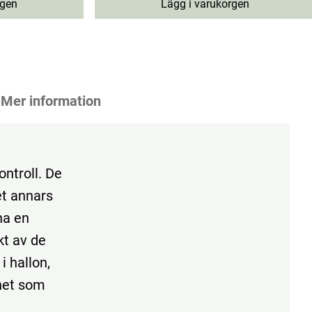
rgen
Lägg i varukorgen
Mer information
ontroll. De
et annars
ha en
kt av de
i hallon,
onet som