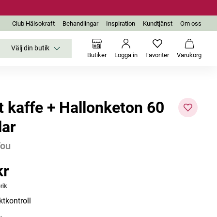
Club Hälsokraft
Behandlingar
Inspiration
Kundtjänst
Om oss
Välj din butik
Inga favoriter än
Varukor
Butiker
Logga in
Favoriter
Varukorg
t kaffe + Hallonketon 60
lar
You
-48%
Bästsäljare
Bästsäljare
kr
r
rik
ktkontroll