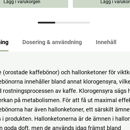
Lägg i varukorgen
Lägg i varuko
ing
Dosering & användning
Innehåll
e (orostade kaffebönor) och hallonketoner för viktk
ebönorna innehåller bland annat klorogensyra, vilk
id rostningsprocessen av kaffe. Klorogensyra sägs 
verkan på metabolismen. För att få ut maximal effe
ebönorna har även hallonketoner, ett särskilt ämne 
s i produkten. Hallonketonerna är de ämnen i hall
n goda doft, men de används idag främst bland