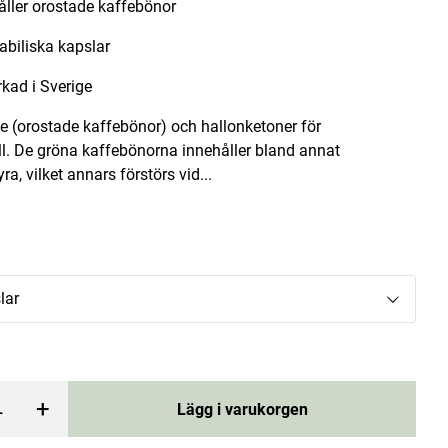
åller orostade kaffebönor
abiliska kapslar
rkad i Sverige
e (orostade kaffebönor) och hallonketoner för
ll. De gröna kaffebönorna innehåller bland annat
lar
Vattenfilter kanna 2,4 L Vit
ra, vilket annars förstörs vid...
Dafi
Current price
119 kr
229 kr
:
119 kr
Previous price
:
229 kr
rgen
Lägg i varukorgen
lar
+
Lägg i varukorgen