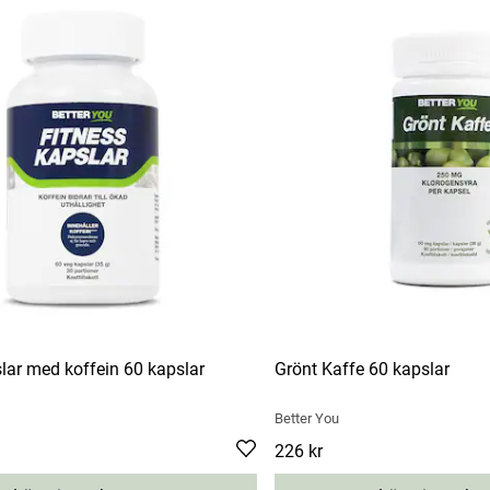
lar med koffein 60 kapslar
Grönt Kaffe 60 kapslar
Better You
Pris
226 kr
:
226 kr