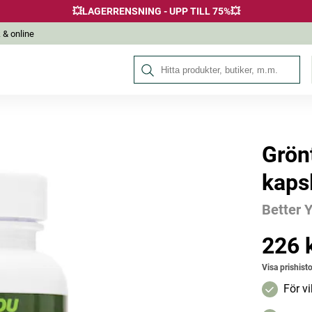
💥LAGERRENSNING - UPP TILL 75%💥
 & online
Sök på Hälsokraft
Grön
Andra köpte också
kaps
Better 
Bästsäljare
226 
Pris
:
226 k
Visa prishisto
För vi