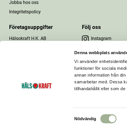
Jobba hos oss
Integritetspolicy
Företagsuppgifter
Följ oss
Hälsokraft H.K. AB
Instagram
Tuna Gårdsväg 24
Facebook
147 43 Tumba
Denna webbplats använde
Org.nr: 556476-5971
Vi använder enhetsidentifie
YouTube
E-post: info@halsokraft.se
funktioner för sociala medi
annan information från din
samarbetar med. Dessa kan
tillhandahållit eller som d
Hälsokraft startades 1993 och är idag en kedja
bestående av ett 60-tal hälsokostbutiker som ägs och
drivs av fria handlare.
S
Nödvändig
a