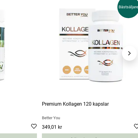
Bästsäljar
Premium Kollagen 120 kapslar
Better You
Pris
349,01 kr
:
349,01 kr