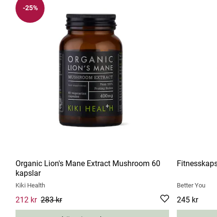
-25%
Organic Lion's Mane Extract Mushroom 60
Fitnesskaps
kapslar
Kiki Health
Better You
Current price
212 kr
283 kr
:
212 kr
Previous price
:
283 kr
Pris
245 kr
:
245 kr