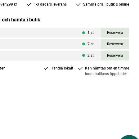
 över 299 kr
1-3 dagars leverans
Samma pris i butik & online
 och hämta i butik
1
st
Reservera
7
st
Reservera
2
st
Reservera
ker
Handla lokalt
Kan hämtas om en timme
Inom butikens öppettider