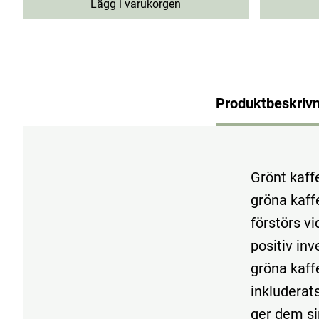
Lägg i varukorgen
Produktbeskrivn
Grönt kaff
gröna kaff
förstörs v
positiv in
gröna kaff
inkluderat
ger dem si