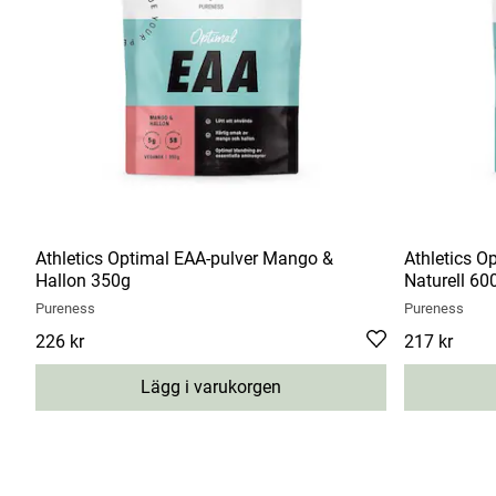
Athletics Optimal EAA-pulver Mango &
Athletics O
Hallon 350g
Naturell 60
Pureness
Pureness
Pris
226 kr
:
226 kr
Pris
217 kr
:
217 kr
Lägg i varukorgen