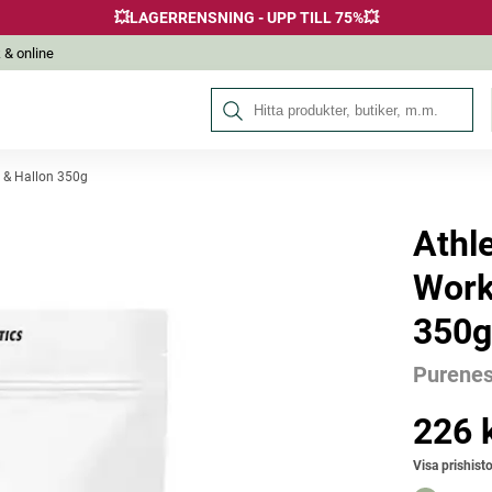
💥LAGERRENSNING - UPP TILL 75%💥
 & online
Sök på Hälsokraft
 & Hallon 350g
Athl
Andra köpte också
Work
350g
Purene
226 
Pris
:
226 k
Visa prishisto