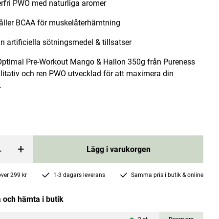
rfri PWO med naturliga aromer
åller BCAA för muskelåterhämtning
ån artificiella sötningsmedel & tillsatser
 Optimal Pre-Workout Mango & Hallon 350g från Pureness
litativ och ren PWO utvecklad för att maximera din
Äppelcidervinäger 473ml
.
Fairchild's
Pris
113 kr
:
113 kr
rgen
Lägg i varukorgen
+
Lägg i varukorgen
 över 299 kr
1-3 dagars leverans
Samma pris i butik & online
 och hämta i butik