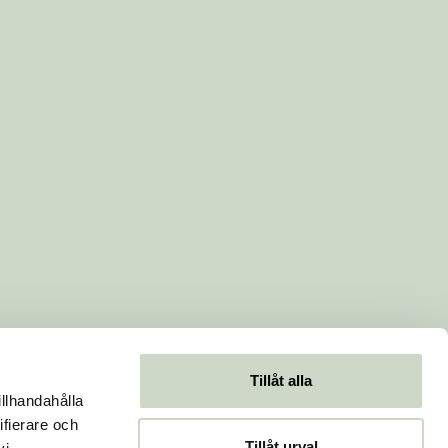
Tillåt alla
illhandahålla
ifierare och
Tillåt urval