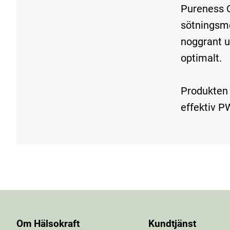
Pureness Op
sötningsme
noggrant u
optimalt.
Produkten 
effektiv 
Om Hälsokraft
Kundtjänst