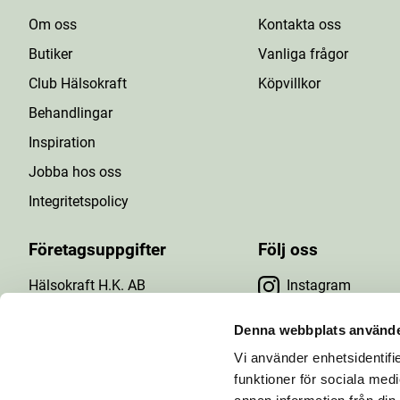
Om oss
Kontakta oss
Butiker
Vanliga frågor
Club Hälsokraft
Köpvillkor
Behandlingar
Inspiration
Jobba hos oss
Integritetspolicy
Företagsuppgifter
Följ oss
Hälsokraft H.K. AB
Instagram
Tuna Gårdsväg 24
Facebook
147 43 Tumba
Denna webbplats använde
Org.nr: 556476-5971
Vi använder enhetsidentifie
YouTube
E-post: info@halsokraft.se
funktioner för sociala medi