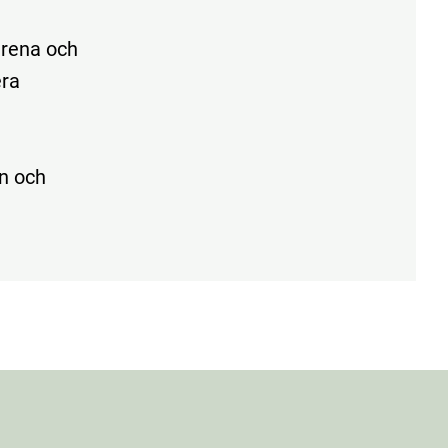
 rena och
era
en och