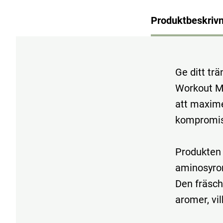
Produktbeskrivn
Ge ditt tr
Workout Ma
att maxime
kompromiss
Produkten 
aminosyror
Den fräsc
aromer, vi