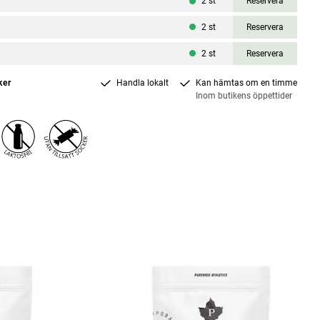
2
st
Reservera
2
st
Reservera
2
st
Reservera
ker
Handla lokalt
Kan hämtas om en timme
Inom butikens öppettider