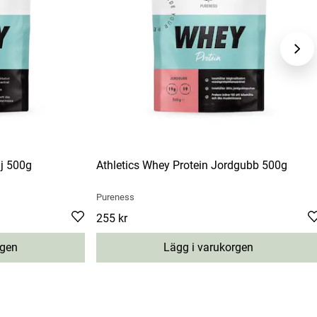
lj 500g
Athletics Whey Protein Jordgubb 500g
Pureness
Pris
255 kr
:
255 kr
rgen
Lägg i varukorgen