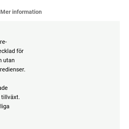
Mer information
re-
cklad för
n utan
redienser.
ade
illväxt.
liga