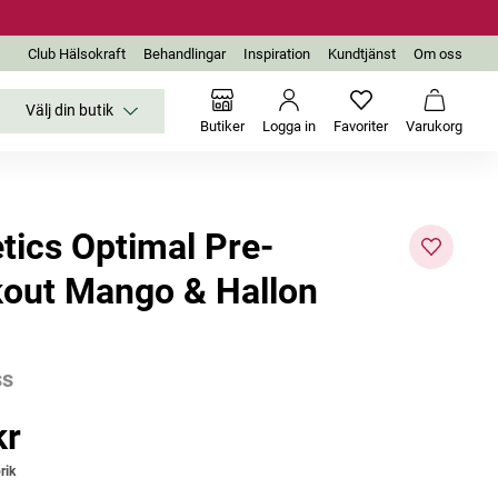
Club Hälsokraft
Behandlingar
Inspiration
Kundtjänst
Om oss
Välj din butik
Inga favoriter än
Varukor
Butiker
Logga in
Favoriter
Varukorg
etics Optimal Pre-
out Mango & Hallon
ss
kr
r
rik