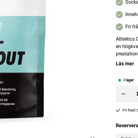
Socke
Inneh
Fri fr
Athletics
en högkva
nkapslar 160 kapslar
Vetevärmare Fuchsia
prestation
Läs mer
Terrible Twins
Pris
329 kr
:
329 kr
I lager
Lägg i varukorgen
Lägg i varuko
–
Fri frakt
Reservera