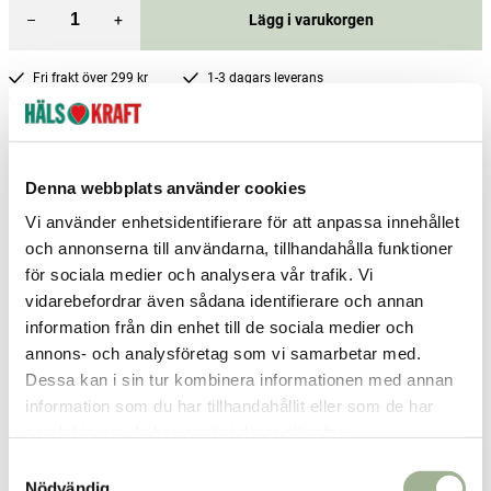
–
+
Lägg i varukorgen
Fri frakt över 299 kr
1-3 dagars leverans
Samma pris i butik & online
Reservera och hämta i butik
Denna webbplats använder cookies
Arvika
0
st
Ej i lager
Vi använder enhetsidentifierare för att anpassa innehållet
Boden
0
st
Ej i lager
och annonserna till användarna, tillhandahålla funktioner
Borlänge
0
st
Ej i lager
för sociala medier och analysera vår trafik. Vi
vidarebefordrar även sådana identifierare och annan
Fler butiker
Kan hämtas om en timme
information från din enhet till de sociala medier och
Inom butikens öppettider
annons- och analysföretag som vi samarbetar med.
Dessa kan i sin tur kombinera informationen med annan
Relaterade produkter
information som du har tillhandahållit eller som de har
samlat in när du har använt deras tjänster.
S
Nödvändig