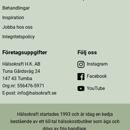
Behandlingar
Inspiration
Jobba hos oss
Integritetspolicy
Företagsuppgifter
Följ oss
Hälsokraft H.K. AB
Instagram
Tuna Gårdsväg 24
Facebook
147 43 Tumba
Org.nr: 556476-5971
YouTube
E-post: info@halsokraft.se
Hälsokraft startades 1993 och är idag en kedja
bestående av ett 60-tal hälsokostbutiker som ägs och
drivs av fria handlare.