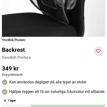
Teekanne
Kiki Health
Sjö & 
52 kr
97 kr
129 kr
76 kr
Pris
:
52 kr
Current price
:
97 kr
Previous price
Curre
:
129 kr
nt
Lägg i varukorgen
Lägg i varukorgen
price
:
76
kr
Pre
vious
Backrest
price
:
Swedish Posture
95 kr
Pris
349 kr
:
349 kr
Visa prishistorik
Kan användas dagligen på alla typer av stolar
Hjälper ryggen att få sin naturliga S-kurvatur vid sittande
I lager