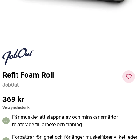
20 påsar
Supertea
LactiPlus
Friend
39 kr
65 kr
236 kr
49 kr
Current price
:
39 kr
Previous price
Pris
:
:
236 kr
65 kr
Pris
:
49 kr
Lägg i varukorgen
Lägg i varukorgen
Refit Foam Roll
JobOut
Pris
369 kr
:
369 kr
Visa prishistorik
Får muskler att slappna av och minskar smärtor
relaterade till arbete och träning
Förbättrar rörlighet och förlänger muskelfibrer vilket leder