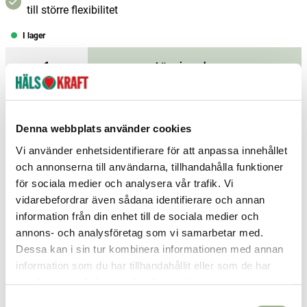
till större flexibilitet
I lager
–
+
Lägg i varukorgen
Fri frakt över 299 kr
1-3 dagars leverans
Samma pris i butik & online
Denna webbplats använder cookies
Reservera och hämta i butik
Vi använder enhetsidentifierare för att anpassa innehållet
och annonserna till användarna, tillhandahålla funktioner
Karlshamn
1
st
Reservera
för sociala medier och analysera vår trafik. Vi
Kiruna
1
st
Reservera
vidarebefordrar även sådana identifierare och annan
information från din enhet till de sociala medier och
Sala
1
st
Reservera
annons- och analysföretag som vi samarbetar med.
Dessa kan i sin tur kombinera informationen med annan
Fler butiker
Kan hämtas om en timme
Inom butikens öppettider
information som du har tillhandahållit eller som de har
samlat in när du har använt deras tjänster.
S