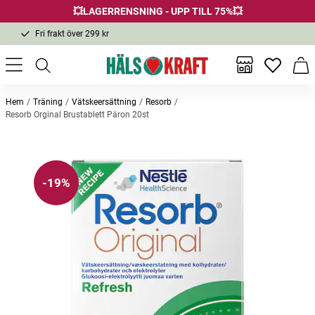
💥LAGERRENSNING - UPP TILL 75%💥
Fri frakt över 299 kr
1-3 dagars leverans
Samma pris i butik & online
Inga favor
Varu
Fri frakt över 299 kr
Hem
Träning
Vätskeersättning
Resorb
Resorb Orginal Brustablett Päron 20st
Andra köpte också
-19%