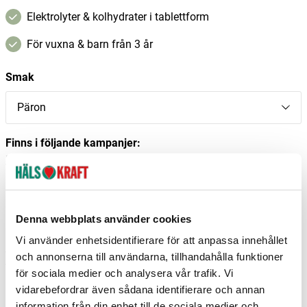
Elektrolyter & kolhydrater i tablettform
För vuxna & barn från 3 år
Smak
Päron
Finns i följande kampanjer:
Sommarkampanj
I lager
–
+
Lägg i varukorgen
Denna webbplats använder cookies
Vi använder enhetsidentifierare för att anpassa innehållet
Fri frakt över 299 kr
1-3 dagars leverans
och annonserna till användarna, tillhandahålla funktioner
Samma pris i butik & online
för sociala medier och analysera vår trafik. Vi
vidarebefordrar även sådana identifierare och annan
Reservera och hämta i butik
information från din enhet till de sociala medier och