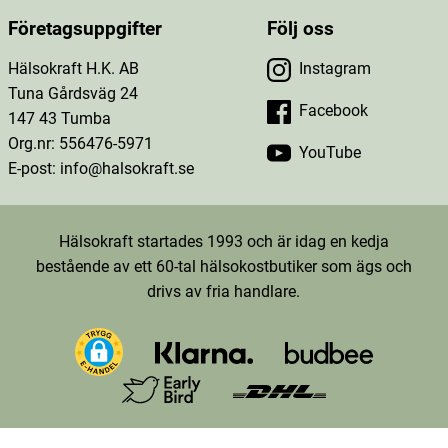
Företagsuppgifter
Följ oss
Hälsokraft H.K. AB
Instagram
Tuna Gårdsväg 24
Facebook
147 43 Tumba
Org.nr: 556476-5971
YouTube
E-post: info@halsokraft.se
Hälsokraft startades 1993 och är idag en kedja
bestående av ett 60-tal hälsokostbutiker som ägs och
drivs av fria handlare.
TT-D9LKOKRC77U26FTDK4D0-Web-Tag-Pixel_Setup