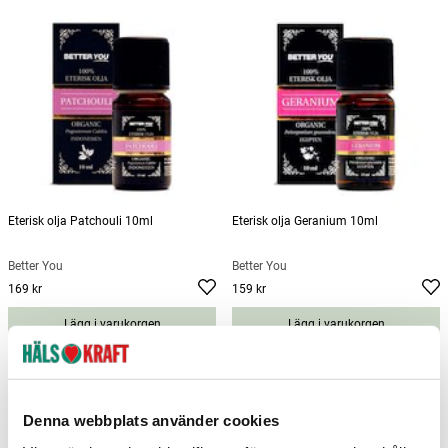
Eterisk olja Patchouli 10ml
Eterisk olja Geranium 10ml
Better You
Better You
169 kr
159 kr
Pris
:
169 kr
Pris
:
159 kr
Lägg i varukorgen
Lägg i varukorgen
Denna webbplats använder cookies