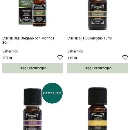
Eterisk Olja Oregano och Moringa
Eterisk olja Eukalyptus 10ml
30ml
Better You
Better You
207 kr
119 kr
Pris
:
207 kr
Pris
:
119 kr
Lägg i varukorgen
Lägg i varukorgen
Bästsäljare