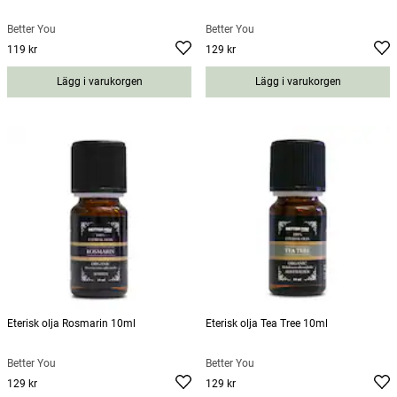
Better You
Better You
119 kr
129 kr
Pris
:
119 kr
Pris
:
129 kr
Lägg i varukorgen
Lägg i varukorgen
Eterisk olja Rosmarin 10ml
Eterisk olja Tea Tree 10ml
Better You
Better You
129 kr
129 kr
Pris
:
129 kr
Pris
:
129 kr