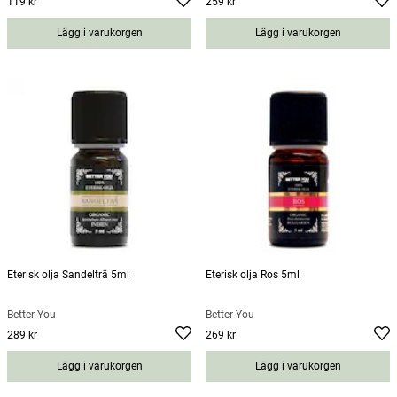
119 kr
259 kr
Pris
:
119 kr
Pris
:
259 kr
Lägg i varukorgen
Lägg i varukorgen
Eterisk olja Sandelträ 5ml
Eterisk olja Ros 5ml
Better You
Better You
289 kr
269 kr
Pris
:
289 kr
Pris
:
269 kr
Lägg i varukorgen
Lägg i varukorgen