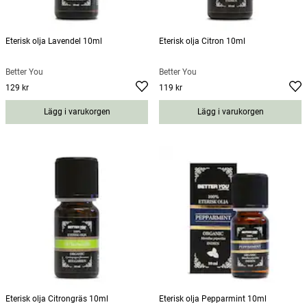
Eterisk olja Lavendel 10ml
Eterisk olja Citron 10ml
Better You
Better You
129 kr
119 kr
Pris
:
129 kr
Pris
:
119 kr
Lägg i varukorgen
Lägg i varukorgen
Eterisk olja Citrongräs 10ml
Eterisk olja Pepparmint 10ml