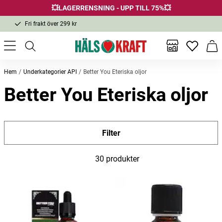
💥LAGERRENSNING - UPP TILL 75%💥
Fri frakt över 299 kr
1-3 dagars leverans
Samma pris i butik & online
Inga favor
Varu
Fri frakt över 299 kr
Hem
Underkategorier API
Better You Eteriska oljor
Better You Eteriska oljor
Filter
30 produkter