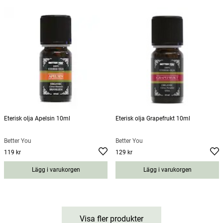
Eterisk olja Apelsin 10ml
Eterisk olja Grapefrukt 10ml
Better You
Better You
119 kr
129 kr
Pris
:
119 kr
Pris
:
129 kr
Lägg i varukorgen
Lägg i varukorgen
Visa fler produkter