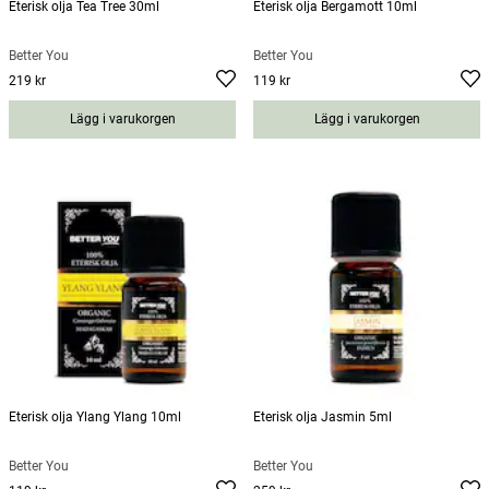
Eterisk olja Tea Tree 30ml
Eterisk olja Bergamott 10ml
Better You
Better You
219 kr
119 kr
Pris
:
219 kr
Pris
:
119 kr
Lägg i varukorgen
Lägg i varukorgen
Eterisk olja Ylang Ylang 10ml
Eterisk olja Jasmin 5ml
Better You
Better You