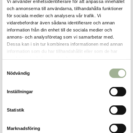
Vi använder enhetsidentifierare för att anpassa innehållet
och annonserna till användarna, tillhandahålla funktioner
för sociala medier och analysera vår trafik. Vi
vidarebefordrar även sådana identifierare och annan
information från din enhet till de sociala medier och
annons- och analysföretag som vi samarbetar med.
Dessa kan i sin tur kombinera informationen med annan
Eterisk olja Eukalyptus 30ml
Eterisk olja Lavendel 30ml
information som du har tillhandahållit eller som de har
Better You
Better You
samlat in när du har använt deras tjänster.
179 kr
209 kr
Pris
:
179 kr
Pris
:
209 kr
S
Nödvändig
a
Lägg i varukorgen
Lägg i varukorgen
m
t
Inställningar
y
c
k
Statistik
e
s
Marknadsföring
v