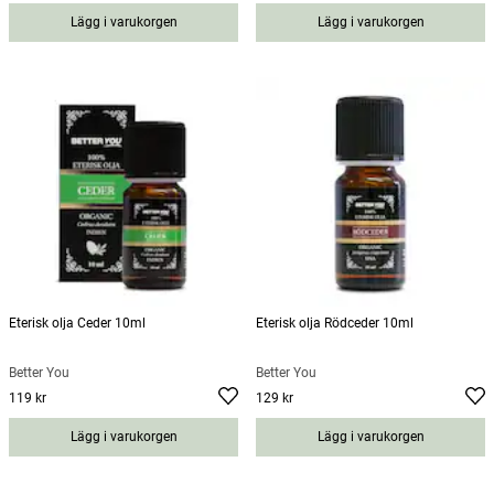
Lägg i varukorgen
Lägg i varukorgen
Eterisk olja Ceder 10ml
Eterisk olja Rödceder 10ml
Better You
Better You
119 kr
129 kr
Pris
:
119 kr
Pris
:
129 kr
Lägg i varukorgen
Lägg i varukorgen