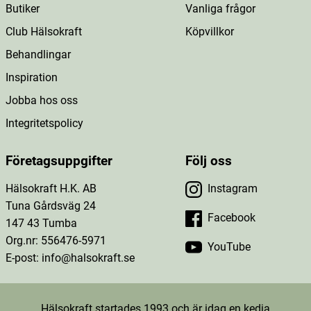
Butiker
Vanliga frågor
Club Hälsokraft
Köpvillkor
Behandlingar
Inspiration
Jobba hos oss
Integritetspolicy
Företagsuppgifter
Följ oss
Hälsokraft H.K. AB
Instagram
Tuna Gårdsväg 24
Facebook
147 43 Tumba
Org.nr: 556476-5971
YouTube
E-post: info@halsokraft.se
Hälsokraft startades 1993 och är idag en kedja