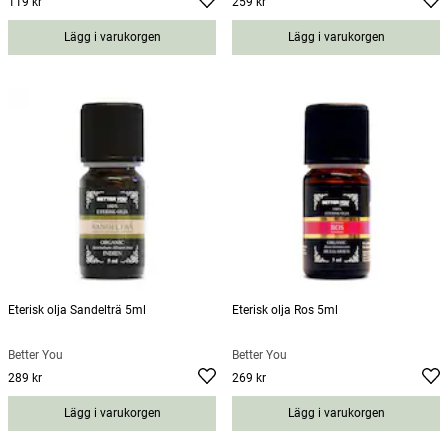
119 kr
259 kr
Pris
:
119 kr
Pris
:
259 kr
Lägg i varukorgen
Lägg i varukorgen
Eterisk olja Sandelträ 5ml
Eterisk olja Ros 5ml
Better You
Better You
289 kr
269 kr
Pris
:
289 kr
Pris
:
269 kr
Lägg i varukorgen
Lägg i varukorgen