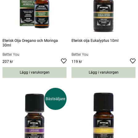
Eterisk Olja Oregano och Moringa
Eterisk olja Eukalyptus 10ml
30ml
Better You
Better You
207 kr
119 kr
Pris
:
207 kr
Pris
:
119 kr
Lägg i varukorgen
Lägg i varukorgen
Bästsäljare