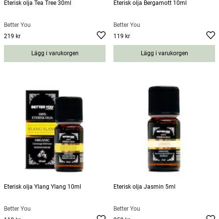
Eterisk olja Tea Tree 30ml
Eterisk olja Bergamott 10ml
Better You
Better You
219 kr
119 kr
Pris
:
219 kr
Pris
:
119 kr
Lägg i varukorgen
Lägg i varukorgen
Eterisk olja Ylang Ylang 10ml
Eterisk olja Jasmin 5ml
Better You
Better You