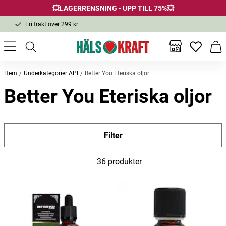
💥LAGERRENSNING - UPP TILL 75%💥
Fri frakt över 299 kr
1-3 dagars leverans
Samma pris i butik & online
Inga favor
Varu
Fri frakt över 299 kr
Hem
Underkategorier API
Better You Eteriska oljor
Better You Eteriska oljor
Filter
36 produkter