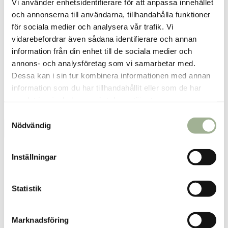
Vi använder enhetsidentifierare för att anpassa innehållet
och annonserna till användarna, tillhandahålla funktioner
för sociala medier och analysera vår trafik. Vi
vidarebefordrar även sådana identifierare och annan
information från din enhet till de sociala medier och
annons- och analysföretag som vi samarbetar med.
Dessa kan i sin tur kombinera informationen med annan
Eterisk olja Eukalyptus 30ml
Eterisk olja Lavendel 30ml
information som du har tillhandahållit eller som de har
Better You
Better You
samlat in när du har använt deras tjänster.
179 kr
209 kr
Pris
:
179 kr
Pris
:
209 kr
S
Nödvändig
a
Lägg i varukorgen
Lägg i varukorgen
m
t
Inställningar
y
c
k
Statistik
e
s
Marknadsföring
v