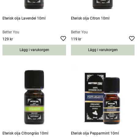
Eterisk olja Lavendel 10ml
Eterisk olja Citron 10ml
Better You
Better You
129 kr
119 kr
Pris
:
129 kr
Pris
:
119 kr
Lägg i varukorgen
Lägg i varukorgen
Eterisk olja Citrongräs 10ml
Eterisk olja Pepparmint 10ml