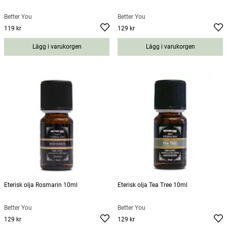
Better You
Better You
119 kr
129 kr
Pris
:
119 kr
Pris
:
129 kr
Lägg i varukorgen
Lägg i varukorgen
Eterisk olja Rosmarin 10ml
Eterisk olja Tea Tree 10ml
Better You
Better You
129 kr
129 kr
Pris
:
129 kr
Pris
:
129 kr