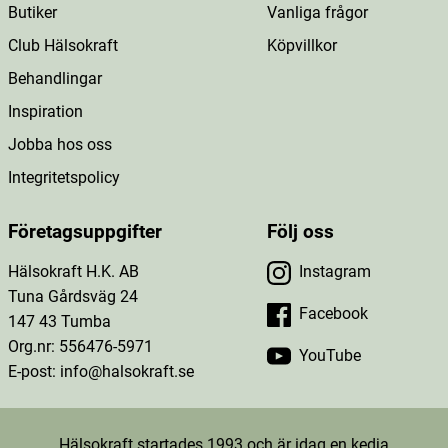
Butiker
Vanliga frågor
Club Hälsokraft
Köpvillkor
Behandlingar
Inspiration
Jobba hos oss
Integritetspolicy
Företagsuppgifter
Följ oss
Hälsokraft H.K. AB
Instagram
Tuna Gårdsväg 24
Facebook
147 43 Tumba
Org.nr: 556476-5971
YouTube
E-post: info@halsokraft.se
Hälsokraft startades 1993 och är idag en kedja