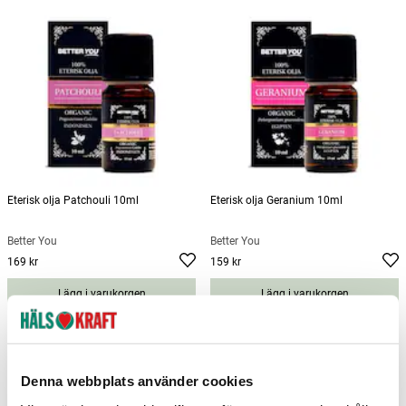
Eterisk olja Patchouli 10ml
Eterisk olja Geranium 10ml
Better You
Better You
169 kr
159 kr
Pris
:
169 kr
Pris
:
159 kr
Lägg i varukorgen
Lägg i varukorgen
Denna webbplats använder cookies