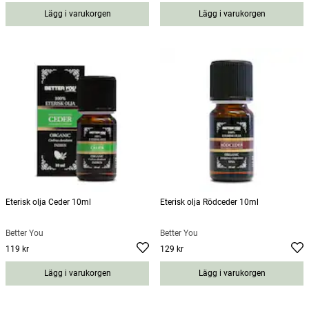
Lägg i varukorgen
Lägg i varukorgen
Eterisk olja Ceder 10ml
Eterisk olja Rödceder 10ml
Better You
Better You
119 kr
129 kr
Pris
:
119 kr
Pris
:
129 kr
Lägg i varukorgen
Lägg i varukorgen