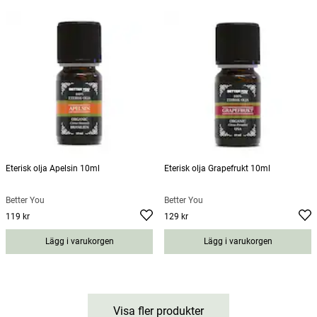
Eterisk olja Apelsin 10ml
Eterisk olja Grapefrukt 10ml
Better You
Better You
119 kr
129 kr
Pris
:
119 kr
Pris
:
129 kr
Lägg i varukorgen
Lägg i varukorgen
Visa fler produkter