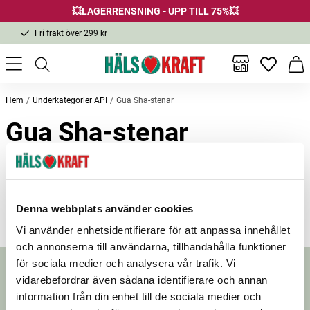
💥LAGERRENSNING - UPP TILL 75%💥
Fri frakt över 299 kr
1-3 dagars leverans
Samma pris i butik & online
Inga favor
Varu
Fri frakt över 299 kr
Hem
Underkategorier API
Gua Sha-stenar
Gua Sha-stenar
Filter
Denna webbplats använder cookies
Vi använder enhetsidentifierare för att anpassa innehållet
och annonserna till användarna, tillhandahålla funktioner
för sociala medier och analysera vår trafik. Vi
Nyhetsbrev
vidarebefordrar även sådana identifierare och annan
information från din enhet till de sociala medier och
Prenumerera på vårt nyhetsbrev för att få