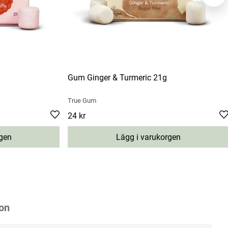
Gum Ginger & Turmeric 21g
True Gum
Pris
24 kr
:
24 kr
rgen
Lägg i varukorgen
on