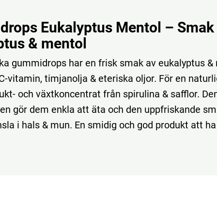
rops Eukalyptus Mentol – Smak
ptus & mentol
a gummidrops har en frisk smak av eukalyptus & 
C-vitamin, timjanolja & eteriska oljor. För en naturli
ukt- och växtkoncentrat från spirulina & safflor. D
en gör dem enkla att äta och den uppfriskande s
nsla i hals & mun. En smidig och god produkt att ha