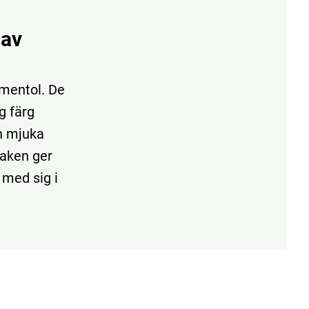
 av
mentol. De
g färg
en mjuka
maken ger
 med sig i