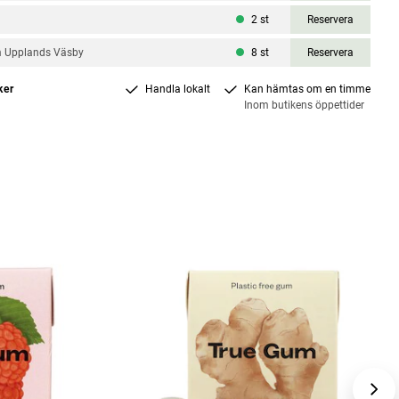
2
st
Reservera
m Upplands Väsby
8
st
Reservera
ker
Handla lokalt
Kan hämtas om en timme
Inom butikens öppettider