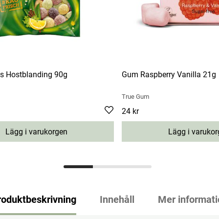
 Hostblanding 90g
Gum Raspberry Vanilla 21g
True Gum
Pris
24 kr
:
24 kr
Lägg i varukorgen
Lägg i varuko
roduktbeskrivning
Innehåll
Mer informati