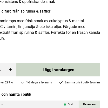
konsistens & uppfriskande smak
ig färg från spirulina & safflor
midrops med frisk smak av eukalyptus & mentol.
 C-vitamin, timjanolja & eteriska oljor. Färgade med
extrakt från spirulina & safflor. Perfekta för en fräsch känsla
un.
Lip Balm Natural 4g
Booming Bob
Pris
39 kr
:
39 kr
+
Lägg i varukorgen
rgen
Lägg i varukorgen
 över 299 kr
1-3 dagars leverans
Samma pris i butik & online
 och hämta i butik
mn
5
st
Reservera