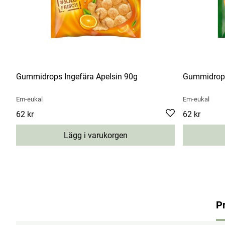
Gummidrops Ingefära Apelsin 90g
Gummidrops
Em-eukal
Em-eukal
Pris
62 kr
:
62 kr
Pris
62 kr
:
62 kr
Lägg i varukorgen
P