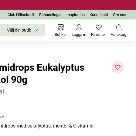
Club Hälsokraft
Behandlingar
Inspiration
Kundtjänst
Om oss
Välj din butik
Inga favoriter än
Varukor
Butiker
Logga in
Favoriter
Varukorg
idrops Eukalyptus
ol 90g
al
r
rik
drops med eukalyptus, mentol & C-vitamin