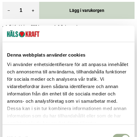
–
+
Lägg i varukorgen
Fri frakt över 299 kr
1-3 dagars leverans
Samma pris i butik & online
Reservera och hämta i butik
Denna webbplats använder cookies
Gällivare
1
st
Reservera
Vi använder enhetsidentifierare för att anpassa innehållet
Helsingborg
1
st
Reservera
och annonserna till användarna, tillhandahålla funktioner
för sociala medier och analysera vår trafik. Vi
Löddeköpinge
2
st
Reservera
vidarebefordrar även sådana identifierare och annan
Fler butiker
Kan hämtas om en timme
information från din enhet till de sociala medier och
Inom butikens öppettider
annons- och analysföretag som vi samarbetar med.
Dessa kan i sin tur kombinera informationen med annan
information som du har tillhandahållit eller som de har
Relaterade produkter
samlat in när du har använt deras tjänster.
S