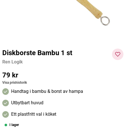
Friendly Soap
Dafi
A. Voge
49 kr
161 kr
179 kr
149 kr
Pris
:
49 kr
Current price
:
161 kr
Previous
Pris
:
price
:
179 kr
149
Lägg i varukorgen
Lägg i varukorgen
kr
Diskborste Bambu 1 st
Ren Logik
Pris
79 kr
:
79 kr
Visa prishistorik
Handtag i bambu & borst av hampa
Utbytbart huvud
Ett plastfritt val i köket
I lager