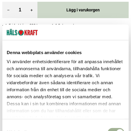
–
+
Lägg i varukorgen
Fri frakt över 299 kr
1-3 dagars leverans
Samma pris i butik & online
Reservera och hämta i butik
Denna webbplats använder cookies
Boden
2
st
Reservera
Vi använder enhetsidentifierare för att anpassa innehållet
Charlottenberg
1
st
Reservera
och annonserna till användarna, tillhandahålla funktioner
för sociala medier och analysera vår trafik. Vi
Helsingborg
1
st
Reservera
vidarebefordrar även sådana identifierare och annan
Fler butiker
Kan hämtas om en timme
information från din enhet till de sociala medier och
Inom butikens öppettider
annons- och analysföretag som vi samarbetar med.
Dessa kan i sin tur kombinera informationen med annan
information som du har tillhandahållit eller som de har
Relaterade produkter
samlat in när du har använt deras tjänster.
S