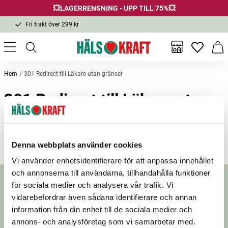
💥LAGERRENSNING - UPP TILL 75%💥
Fri frakt över 299 kr
1-3 dagars leverans
Samma pris i butik & online
Inga favor
Varu
Fri frakt över 299 kr
Hem
301 Redirect till Läkare utan gränser
301 Redirect till Läkare utan
gränser
Denna webbplats använder cookies
Vi använder enhetsidentifierare för att anpassa innehållet
och annonserna till användarna, tillhandahålla funktioner
Nyhetsbrev
för sociala medier och analysera vår trafik. Vi
vidarebefordrar även sådana identifierare och annan
Prenumerera på vårt nyhetsbrev för att få
information från din enhet till de sociala medier och
erbjudanden, nyheter och inspiration.
annons- och analysföretag som vi samarbetar med.