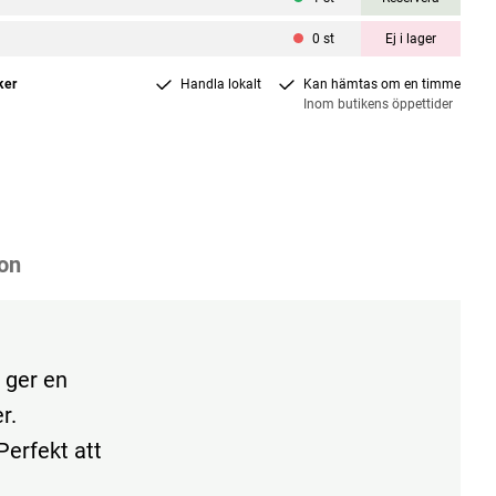
0
st
Ej i lager
ker
Handla lokalt
Kan hämtas om en timme
Inom butikens öppettider
on
 ger en
r.
Perfekt att