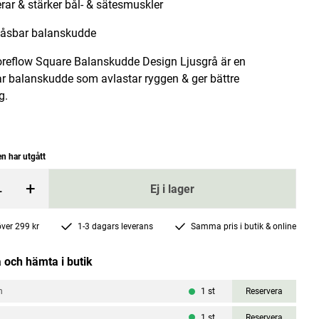
erar & stärker bål- & sätesmuskler
åsbar balanskudde
reflow Square Balanskudde Design Ljusgrå är en
r balanskudde som avlastar ryggen & ger bättre
g.
Filterpatroner 3-pack
Dafi
n har utgått
price
:
103 kr
Current price
161 kr
179 kr
:
161 kr
Previous price
:
179 kr
+
Ej i lager
rgen
Lägg i varukorgen
 över 299 kr
1-3 dagars leverans
Samma pris i butik & online
 och hämta i butik
n
1
st
Reservera
1
st
Reservera