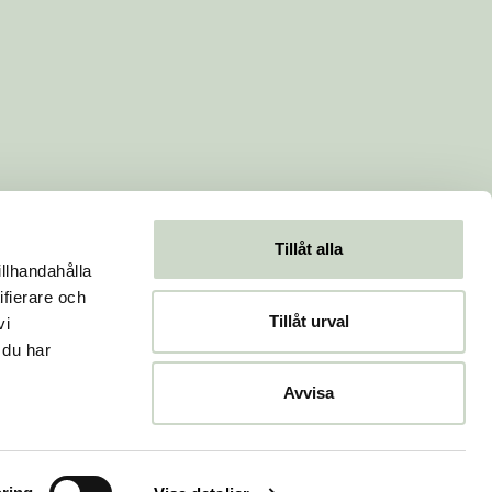
Tillåt alla
illhandahålla
ifierare och
Tillåt urval
vi
 du har
Avvisa