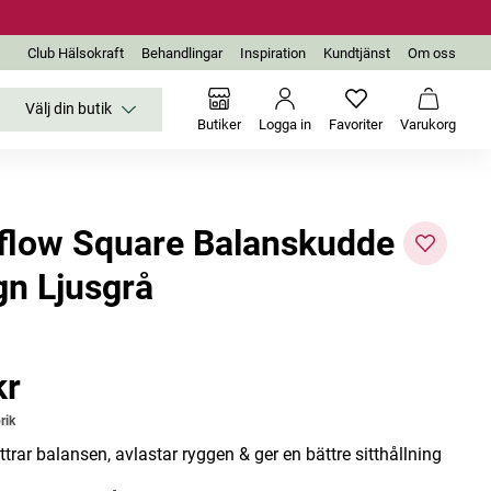
Club Hälsokraft
Behandlingar
Inspiration
Kundtjänst
Om oss
Välj din butik
Inga favoriter än
Varukor
Butiker
Logga in
Favoriter
Varukorg
flow Square Balanskudde
gn Ljusgrå
-10%
Utgår
Bästsäljare
kr
r
rik
trar balansen, avlastar ryggen & ger en bättre sitthållning