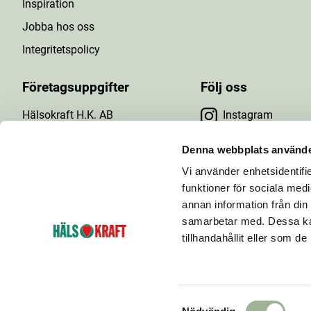
Inspiration
Jobba hos oss
Integritetspolicy
Företagsuppgifter
Följ oss
Hälsokraft H.K. AB
Instagram
Tuna Gårdsväg 24
Facebook
147 43 Tumba
Denna webbplats använde
Org.nr: 556476-5971
Vi använder enhetsidentifie
YouTube
E-post: info@halsokraft.se
funktioner för sociala medi
annan information från din
samarbetar med. Dessa kan
tillhandahållit eller som d
Hälsokraft startades 1993 och är idag en kedja
bestående av ett 60-tal hälsokostbutiker som ägs och
drivs av fria handlare.
S