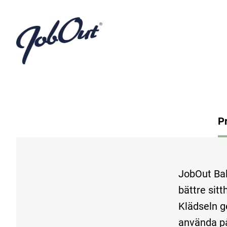
P
JobOut Bal
bättre sitt
Klädseln g
använda på