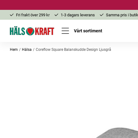
Fri frakt över 299 kr
1-3 dagars leverans
Samma pris i butik
Vårt sortiment
Hem
Hälsa
Coreflow Square Balanskudde Design Ljusgrå
-25%
-48%