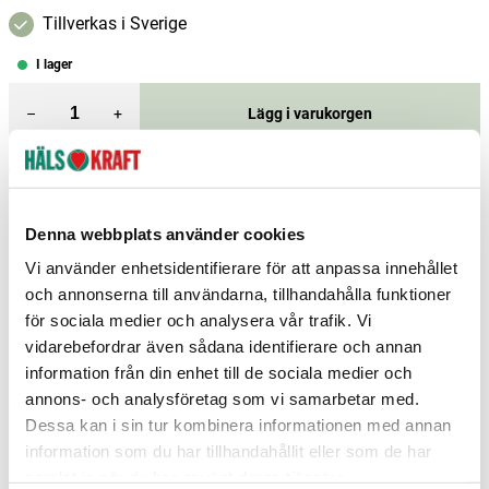
Tillverkas i Sverige
I lager
–
+
Lägg i varukorgen
Fri frakt över 299 kr
1-3 dagars leverans
Samma pris i butik & online
Denna webbplats använder cookies
Reservera och hämta i butik
Vi använder enhetsidentifierare för att anpassa innehållet
Charlottenberg
4
st
Reservera
och annonserna till användarna, tillhandahålla funktioner
för sociala medier och analysera vår trafik. Vi
Umeå
2
st
Reservera
vidarebefordrar även sådana identifierare och annan
Arvika
0
st
Ej i lager
information från din enhet till de sociala medier och
annons- och analysföretag som vi samarbetar med.
Fler butiker
Kan hämtas om en timme
Dessa kan i sin tur kombinera informationen med annan
Inom butikens öppettider
information som du har tillhandahållit eller som de har
samlat in när du har använt deras tjänster.