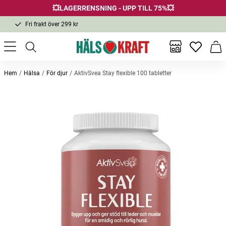
💥LAGERRENSNING - UPP TILL 75%💥
Fri frakt över 299 kr
1-3 dagars leverans
Samma pris i butik & online
Inga favor
Varu
Fri frakt över 299 kr
Hem
Hälsa
För djur
AktivSvea Stay flexible 100 tabletter
Andra köpte också
-20%
-25%
-52
Membralife 60 kapslar
Ricinolja, Organic Castor Oil 250ml
Magnes