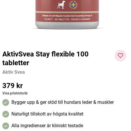
Membralife
Kiki Health
Nutri 
211 kr
264 kr
97 kr
129 kr
49 kr
Current price
:
211 kr
Previous price
Current price
:
264 kr
:
97 kr
Previous price
Curre
:
129 kr
nt
Lägg i varukorgen
Lägg i varukorgen
price
:
49
kr
Pre
AktivSvea Stay flexible 100
vious
tabletter
price
:
103
Aktiv Svea
kr
Pris
379 kr
:
379 kr
Visa prishistorik
Bygger upp & ger stöd till hundars leder & muskler
Naturligt tillskott av högsta kvalitet
Alla ingredienser är kliniskt testade