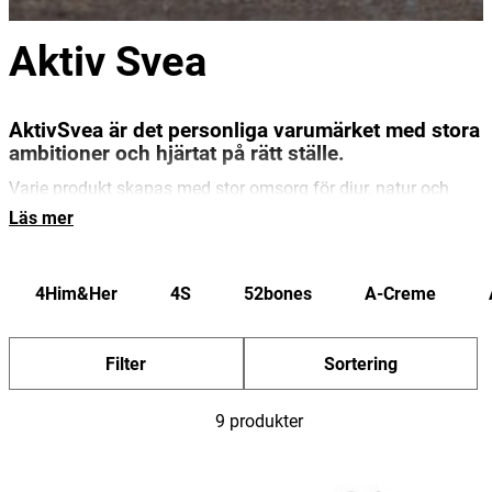
Aktiv Svea
AktivSvea är det personliga varumärket med stora
ambitioner och hjärtat på rätt ställe.
Varje produkt skapas med stor omsorg för djur, natur och
miljö. Med AktivSvea möts kärleken till naturen och
Läs mer
omtanken om våra fyrbenta vänner – allt för att ge dem de
bästa förutsättningarna för ett långt, aktivt och välmående
4Him&Her
4S
52bones
A-Creme
liv. Tillskott som verkligen gör skillnad – du både ser, känner
och märker det."
Filter
Sortering
9 produkter