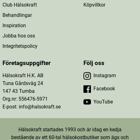
Club Hälsokraft
Köpvillkor
Behandlingar
Inspiration
Jobba hos oss
Integritetspolicy
Företagsuppgifter
Följ oss
Hälsokraft H.K. AB
Instagram
Tuna Gårdsväg 24
Facebook
147 43 Tumba
Org.nr: 556476-5971
YouTube
E-post: info@halsokraft.se
Hälsokraft startades 1993 och är idag en kedja
bestående av ett 60-tal hälsokostbutiker som ägs och