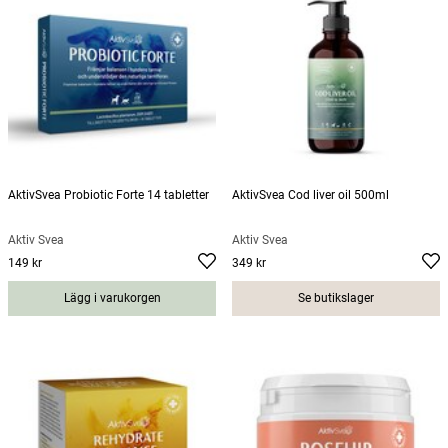
AktivSvea Probiotic Forte 14 tabletter
AktivSvea Cod liver oil 500ml
Aktiv Svea
Aktiv Svea
149 kr
349 kr
Pris
:
149 kr
Pris
:
349 kr
Lägg i varukorgen
Se butikslager