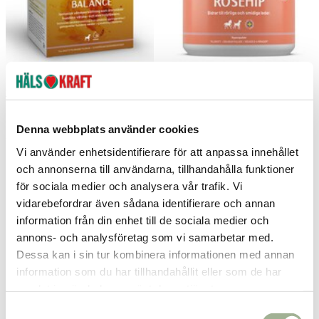
AktivSvea Rehydrate Balance 12
AktivSvea Rosehip 250g
tabletter
Aktiv Svea
Aktiv Svea
Denna webbplats använder cookies
225 kr
249 kr
Pris
:
225 kr
Pris
:
249 kr
Vi använder enhetsidentifierare för att anpassa innehållet
Ej i lager
Se butikslager
och annonserna till användarna, tillhandahålla funktioner
för sociala medier och analysera vår trafik. Vi
vidarebefordrar även sådana identifierare och annan
information från din enhet till de sociala medier och
annons- och analysföretag som vi samarbetar med.
Dessa kan i sin tur kombinera informationen med annan
information som du har tillhandahållit eller som de har
samlat in när du har använt deras tjänster.
S