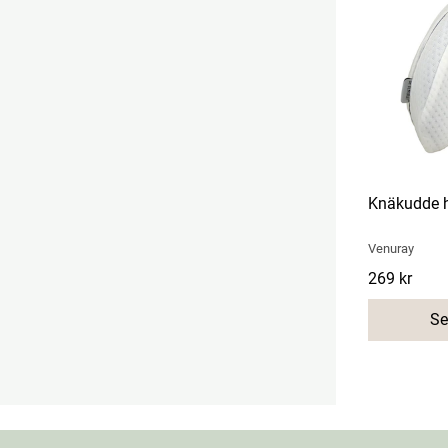
Knäkudde h
Venuray
Pris
269 kr
:
269 kr
Se