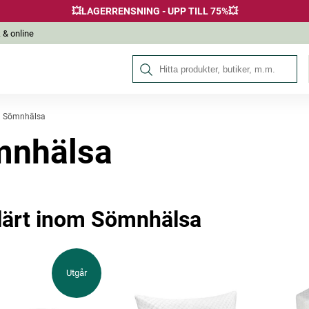
💥LAGERRENSNING - UPP TILL 75%💥
 & online
Sök på Hälsokraft
Sömnhälsa
mnhälsa
lärt inom Sömnhälsa
Utgår