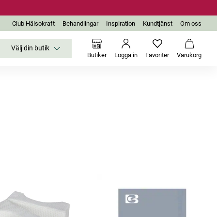
Club Hälsokraft
Behandlingar
Inspiration
Kundtjänst
Om oss
Välj din butik
Inga favoriter än
Varukor
Butiker
Logga in
Favoriter
Varukorg