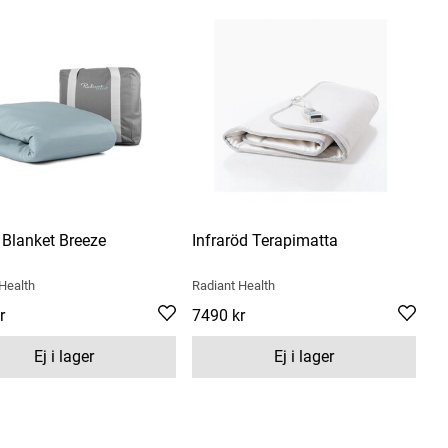
Blanket Breeze
Infraröd Terapimatta
Health
Radiant Health
r
990 kr
Pris
7490 kr
:
7490 kr
Ej i lager
Ej i lager