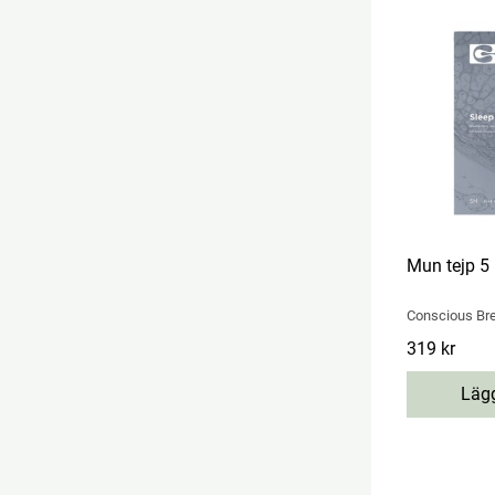
Mun tejp 5
Conscious Br
Pris
319 kr
:
319 kr
Lägg