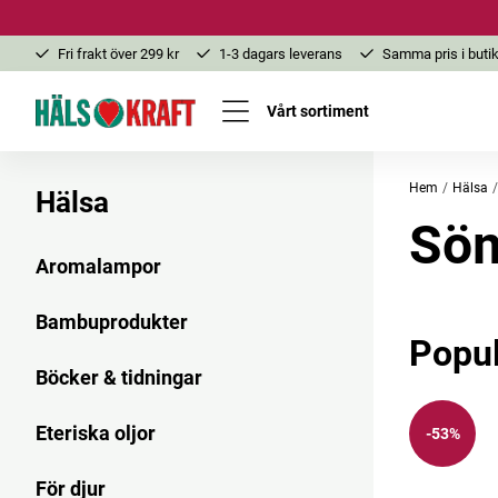
Fri frakt över 299 kr
1-3 dagars leverans
Samma pris i butik
Vårt sortiment
Hem
Hälsa
Hälsa
Sö
Aromalampor
Bambuprodukter
Popu
Böcker & tidningar
Eteriska oljor
-53%
För djur