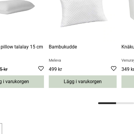
pillow talalay 15 cm
Bambukudde
Knäk
Meleva
Venura
ce
5 kr
:
895 kr
Previous price
:
Pris
499 kr
1895 kr
:
499 kr
Pris
349 k
:
3
 i varukorgen
Lägg i varukorgen