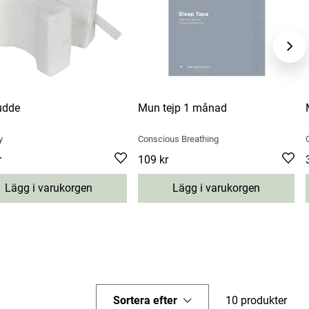
udde
Mun tejp 1 månad
y
Conscious Breathing
r
49 kr
Pris
109 kr
:
109 kr
Lägg i varukorgen
Lägg i varukorgen
Sortera efter
10 produkter