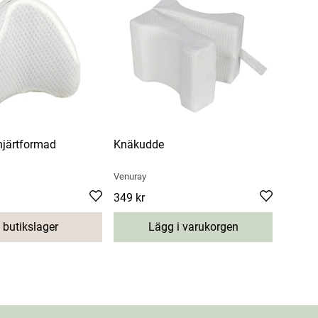
järtformad
Knäkudde
Venuray
Pris
349 kr
:
349 kr
 butikslager
Lägg i varukorgen