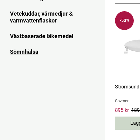
Vetekuddar, värmedjur &
varmvattenflaskor
-53%
Växtbaserade läkemedel
Sömnhälsa
Strömsund 
Sovmer
Current pri
895 kr
189
Lägg