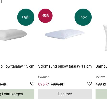
-53%
Utgår
Utgår
pillow talalay 15 cm
Strömsund pillow talalay 11 cm
Bambu
Sovmer
Meleva
ce
5 kr
:
895 kr
Previous price
:
Current price
895 kr
1895 kr
1895 kr
:
895 kr
Previous price
:
Pris
499 kr
1895 
:
4
Läs mer
 i varukorgen