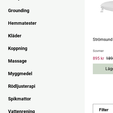
Grounding
Hemmatester
Kläder
Strömsund 
Koppning
Sovmer
Current pri
895 kr
189
Massage
Lägg
Myggmedel
Rödljusterapi
Spikmattor
Filter
Vattenrening