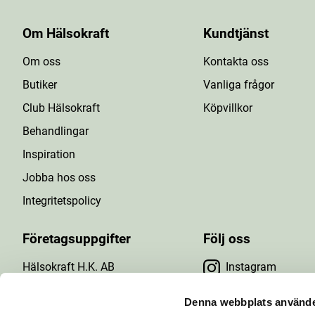
Om Hälsokraft
Kundtjänst
Om oss
Kontakta oss
Butiker
Vanliga frågor
Club Hälsokraft
Köpvillkor
Behandlingar
Inspiration
Jobba hos oss
Integritetspolicy
Företagsuppgifter
Följ oss
Hälsokraft H.K. AB
Instagram
Tuna Gårdsväg 24
Facebook
147 43 Tumba
Denna webbplats använde