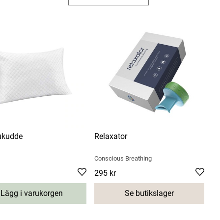
kudde
Relaxator
Conscious Breathing
kr
99 kr
Pris
295 kr
:
295 kr
Se butikslager
Lägg i varukorgen