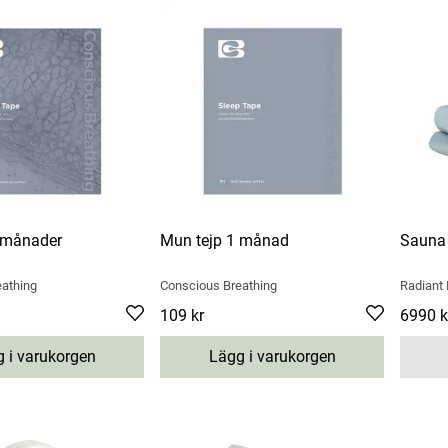
 månader
Mun tejp 1 månad
Sauna 
eathing
Conscious Breathing
Radiant 
Pris
109 kr
:
109 kr
Pris
6990 k
:
6
 i varukorgen
Lägg i varukorgen