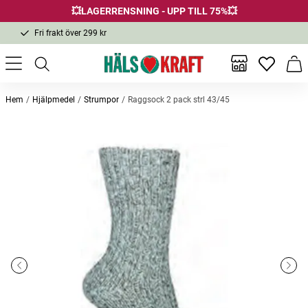
💥LAGERRENSNING - UPP TILL 75%💥
Fri frakt över 299 kr
1-3 dagars leverans
Samma pris i butik & online
Inga favor
Varu
Fri frakt över 299 kr
Hem
Hjälpmedel
Strumpor
Raggsock 2 pack strl 43/45
Andra köpte också
-20%
-20%
Bambustrumpa kortskaft 3-pack
Bambustrumpa kortskaft 3-pack
Lip Ba