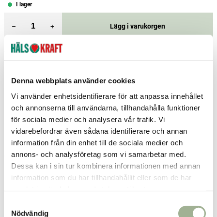
I lager
–
+
Lägg i varukorgen
Fri frakt över 299 kr
1-3 dagars leverans
Samma pris i butik & online
Reservera och hämta i butik
Denna webbplats använder cookies
Vi använder enhetsidentifierare för att anpassa innehållet
Borås
3
st
Reservera
och annonserna till användarna, tillhandahålla funktioner
för sociala medier och analysera vår trafik. Vi
Helsingborg
3
st
Reservera
vidarebefordrar även sådana identifierare och annan
Karlshamn
1
st
Reservera
information från din enhet till de sociala medier och
annons- och analysföretag som vi samarbetar med.
Fler butiker
Kan hämtas om en timme
Dessa kan i sin tur kombinera informationen med annan
Inom butikens öppettider
information som du har tillhandahållit eller som de har
samlat in när du har använt deras tjänster.
Relaterade produkter
S
Nödvändig
a