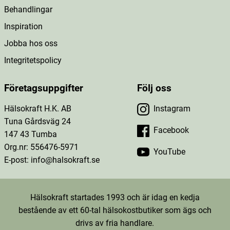
Behandlingar
Inspiration
Jobba hos oss
Integritetspolicy
Företagsuppgifter
Följ oss
Hälsokraft H.K. AB
Instagram
Tuna Gårdsväg 24
Facebook
147 43 Tumba
Org.nr: 556476-5971
YouTube
E-post: info@halsokraft.se
Hälsokraft startades 1993 och är idag en kedja
bestående av ett 60-tal hälsokostbutiker som ägs och
drivs av fria handlare.