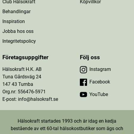
Club Hälsokraft
Köpvillkor
Behandlingar
Inspiration
Jobba hos oss
Integritetspolicy
Företagsuppgifter
Följ oss
Hälsokraft H.K. AB
Instagram
Tuna Gårdsväg 24
Facebook
147 43 Tumba
Org.nr: 556476-5971
YouTube
E-post: info@halsokraft.se
Hälsokraft startades 1993 och är idag en kedja
bestående av ett 60-tal hälsokostbutiker som ägs och