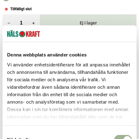
Tillfälligt slut
–
+
Ej i lager
Fri frakt över 299 kr
1-3 dagars leverans
Samma pris i butik & online
Denna webbplats använder cookies
Reservera och hämta i butik
Vi använder enhetsidentifierare för att anpassa innehållet
Arvika
1
st
Reservera
och annonserna till användarna, tillhandahålla funktioner
för sociala medier och analysera vår trafik. Vi
Jönköping
2
st
Reservera
vidarebefordrar även sådana identifierare och annan
Kiruna
1
st
Reservera
information från din enhet till de sociala medier och
annons- och analysföretag som vi samarbetar med.
Fler butiker
Kan hämtas om en timme
Dessa kan i sin tur kombinera informationen med annan
Inom butikens öppettider
information som du har tillhandahållit eller som de har
samlat in när du har använt deras tjänster.
Relaterade produkter
S