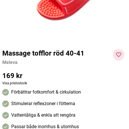
14 mm
Venuray
Dafi
Take
179 kr
499 kr
125 kr
139 kr
99 kr
Current price
:
179 kr
Previous price
Current price
:
499 kr
:
125 kr
Previous
Pris
:
price
:
139 kr
99 kr
Lägg i varukorgen
Lägg i varukorgen
Massage tofflor röd 40-41
Meleva
Pris
169 kr
:
169 kr
Visa prishistorik
Förbättrar fotkomfort & cirkulation
Stimulerar reflexzoner i fötterna
Vattentåliga & enkla att rengöra
Passar både inomhus & utomhus