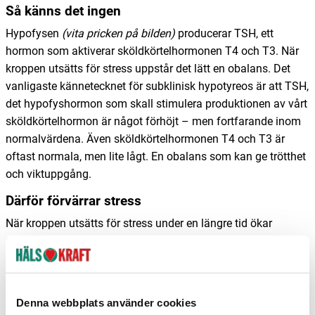
Så känns det ingen
Hypofysen
(vita pricken på bilden)
producerar TSH, ett
hormon som aktiverar sköldkörtelhormonen T4 och T3. När
kroppen utsätts för stress uppstår det lätt en obalans. Det
vanligaste kännetecknet för subklinisk hypotyreos är att TSH,
det hypofyshormon som skall stimulera produktionen av vårt
sköldkörtelhormon är något förhöjt – men fortfarande inom
normalvärdena. Även sköldkörtelhormonen T4 och T3 är
oftast normala, men lite lågt. En obalans som kan ge trötthet
och viktuppgång.
Därför förvärrar stress
När kroppen utsätts för stress under en längre tid ökar
utsöndringen av stresshormonet kortisol. Ett hormon som i
lagom mängd frigör energi och skydda oss från
inflammation. Däremot – vid upprepad stress blir effekten
den omvända. Ämnesomsättningen och energiproduktionen
Denna webbplats använder cookies
minskar. Dessutom påverkas ofta produktionen av