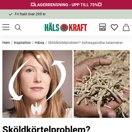
💥LAGERRENSNING - UPP TILL 75%💥
Fri frakt över 299 kr
1-3 dagars leverans
Samma pris i butik & online
Fri frakt över 299 kr
Inga favor
Varu
Hem
Inspiration
Hälsa
Sköldkörtelproblem? Ashwagandha balanserar
Sköldkörtelproblem?