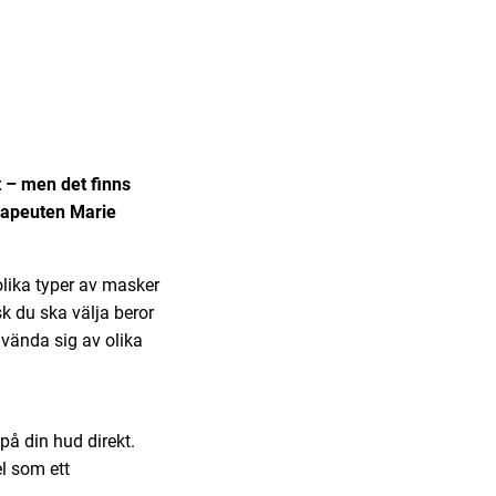
t – men det finns
rapeuten Marie
olika typer av masker
k du ska välja beror
nvända sig av olika
på din hud direkt.
l som ett