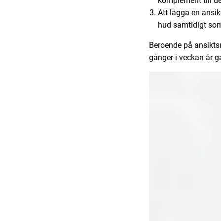
komplement till de
Att lägga en ansi
hud samtidigt som 
Beroende på ansiktsm
gånger i veckan är g