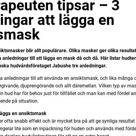
apeuten tipsar – 3
ingar att lägga en
tsmask
tsmasker blir allt populärare. Olika masker ger olika resulta
ledningar till att lägga en mask då och då. Här listar hudte
ska hudvårdsföretaget Jabushe tre anledningar.
a anledningar till att använda en ansiktsmask, och lika många 
ergivande, djuprengörande och allt däremellan. Vilken typ av mas
in hud har för behov just för tillfället och man kan med fördel a
ende på situation.
 lägga en ansiktsmask
 ofta snabb effekt och är mycket bra på att ge synliga resultat 
gerar lite som en inpackning för huden och används med förde