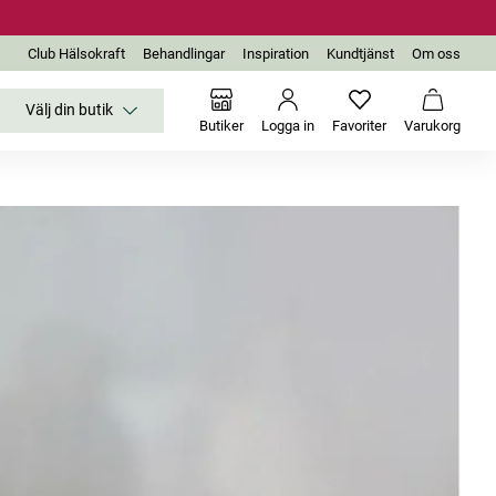
Club Hälsokraft
Behandlingar
Inspiration
Kundtjänst
Om oss
Välj din butik
Inga favoriter än
Varukor
Butiker
Logga in
Favoriter
Varukorg