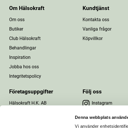
Om Hälsokraft
Kundtjänst
Om oss
Kontakta oss
Butiker
Vanliga frågor
Club Hälsokraft
Köpvillkor
Behandlingar
Inspiration
Jobba hos oss
Integritetspolicy
Företagsuppgifter
Följ oss
Hälsokraft H.K. AB
Instagram
Tuna Gårdsväg 24
Facebook
147 43 Tumba
Denna webbplats använde
Org.nr: 556476-5971
Vi använder enhetsidentifie
YouTube