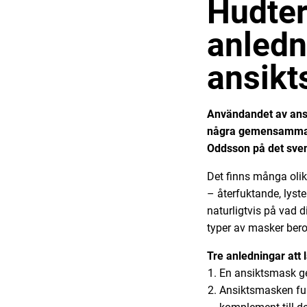
Hudter
anledn
ansik
Användandet av ansik
några gemensamma an
Oddsson på det sven
Det finns många olik
– återfuktande, lyst
naturligtvis på vad d
typer av masker bero
Tre anledningar att
En ansiktsmask ger
Ansiktsmasken fun