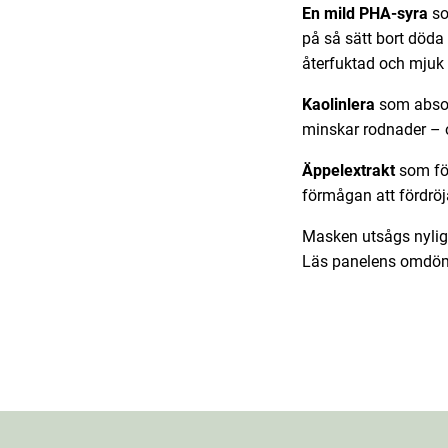
En mild PHA-syra
so
på så sätt bort döda
återfuktad och mjuk o
Kaolinlera
som absorb
minskar rodnader – 
Äppelextrakt
som för
förmågan att fördröj
Masken utsågs nylige
Läs panelens omd