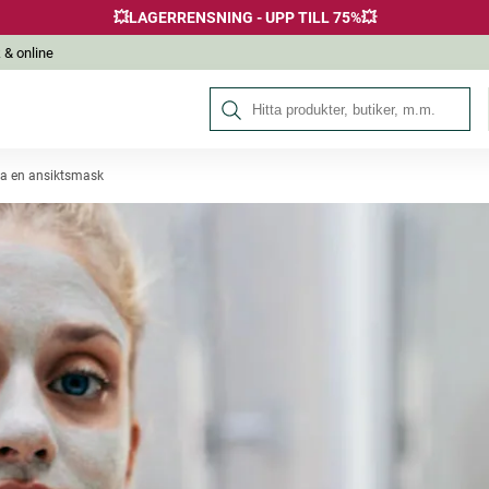
💥LAGERRENSNING - UPP TILL 75%💥
 & online
Sök på Hälsokraft
ga en ansiktsmask