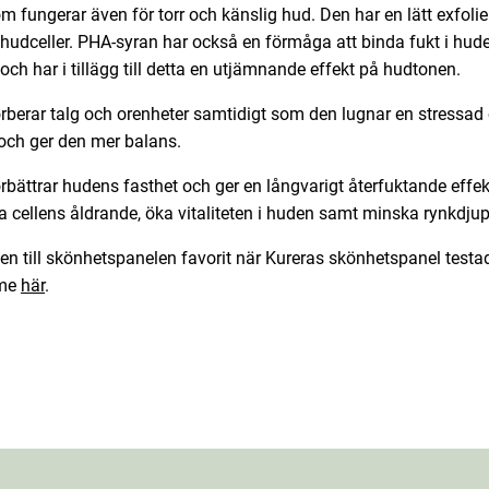
m fungerar även för torr och känslig hud. Den har en lätt exfolie
 hudceller. PHA-syran har också en förmåga att binda fukt i hud
ch har i tillägg till detta en utjämnande effekt på hudtonen.
erar talg och orenheter samtidigt som den lugnar en stressad o
och ger den mer balans.
bättrar hudens fasthet och ger en långvarigt återfuktande effekt
a cellens åldrande, öka vitaliteten i huden samt minska rynkdjup
n till skönhetspanelen favorit när Kureras skönhetspanel testa
öme
här
.