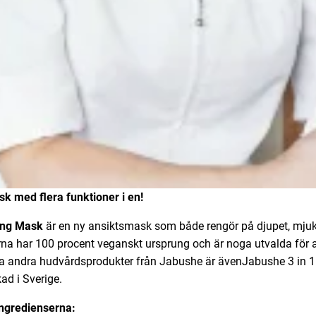
k med flera funktioner i en!
ing Mask
är en ny ansiktsmask som både rengör på djupet, mjukg
rna har 100 procent veganskt ursprung och är noga utvalda för 
la andra hudvårdsprodukter från Jabushe är ävenJabushe 3 in 
kad i Sverige.
ingredienserna: