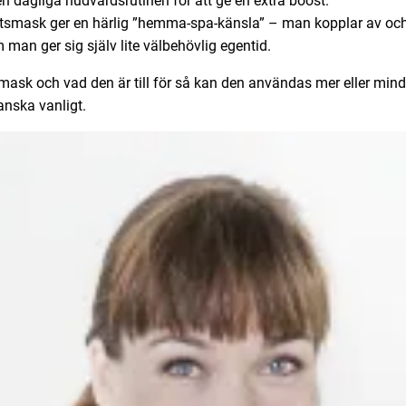
n dagliga hudvårdsrutinen för att ge en extra boost.
ktsmask ger en härlig ”hemma-spa-känsla” – man kopplar av och
man ger sig själv lite välbehövlig egentid.
ask och vad den är till för så kan den användas mer eller mindre 
anska vanligt.