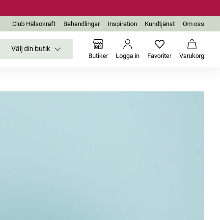
Club Hälsokraft
Behandlingar
Inspiration
Kundtjänst
Om oss
Välj din butik
Inga favoriter än
Varukor
Butiker
Logga in
Favoriter
Varukorg