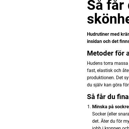
Så får 
skönhe
Hudrutiner med kräm
insidan och det finns
Metoder för a
Hudens torra massa 
fast, elastisk och åt
produktionen. Det syn
du själv kan göra för 
Så får du fina
Minska på sockre
Socker (eller snar
det. Äter du för m
jobb i kroppen och