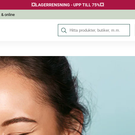
💥LAGERRENSNING - UPP TILL 75%💥
 & online
Sök på Hälsokraft