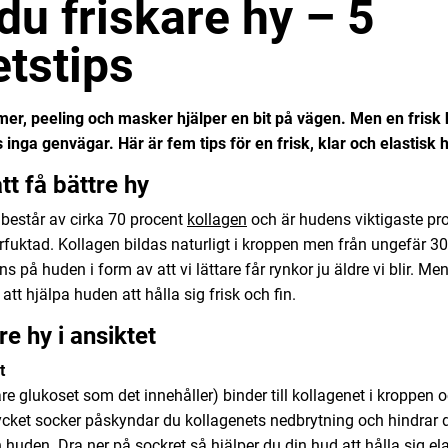
du friskare hy – 5
tstips
er, peeling och masker hjälper en bit på vägen. Men en frisk h
 inga genvägar. Här är fem tips för en frisk, klar och elastisk h
tt få bättre hy
består av cirka 70 procent
kollagen
och är hudens viktigaste pr
erfuktad. Kollagen bildas naturligt i kroppen men från ungefär 3
s på huden i form av att vi lättare får rynkor ju äldre vi blir. Men
att hjälpa huden att hålla sig frisk och fin.
re hy i ansiktet
t
are glukoset som det innehåller) binder till kollagenet i kroppen 
ycket socker påskyndar du kollagenets nedbrytning och hindrar de
 huden. Dra ner på sockret så hjälper du din hud att hålla sig ela