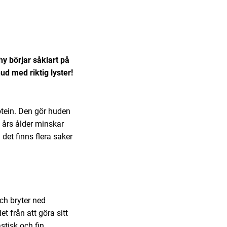
y börjar såklart på
ud med riktig lyster!
otein. Den gör huden
0 års ålder minskar
 det finns flera saker
och bryter ned
t från att göra sitt
stisk och fin.