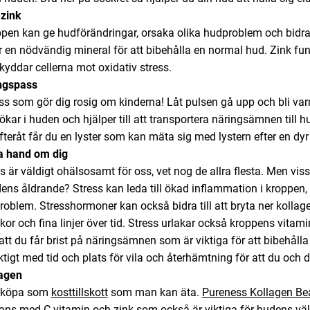
zink
oppen kan ge hudförändringar, orsaka olika hudproblem och bidra
är en nödvändig mineral för att bibehålla en normal hud. Zink f
kyddar cellerna mot oxidativ stress.
ingspass
ss som gör dig rosig om kinderna! Låt pulsen gå upp och bli var
ökar i huden och hjälper till att transportera näringsämnen till 
teråt får du en lyster som kan mäta sig med lystern efter en dy
ta hand om dig
ss är väldigt ohälsosamt för oss, vet nog de allra flesta. Men viss
s åldrande? Stress kan leda till ökad inflammation i kroppen, v
blem. Stresshormoner kan också bidra till att bryta ner kollagen
rynkor och fina linjer över tid. Stress urlakar också kroppens vita
 att du får brist på näringsämnen som är viktiga för att bibehåll
viktigt med tid och plats för vila och återhämtning för att du och 
lagen
t köpa som
kosttillskott
som man kan äta.
Pureness Kollagen Be
mans med
C-vitamin
och
zink
som också är viktiga för hudens vä