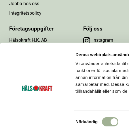
Jobba hos oss
Integritetspolicy
Företagsuppgifter
Följ oss
Hälsokraft H.K. AB
Instagram
Tuna Gårdsväg 24
Facebook
147 43 Tumba
Denna webbplats använde
Org.nr: 556476-5971
Vi använder enhetsidentifie
YouTube
E-post: info@halsokraft.se
funktioner för sociala medi
annan information från din
samarbetar med. Dessa kan
tillhandahållit eller som d
Hälsokraft startades 1993 och är idag en kedja
bestående av ett 60-tal hälsokostbutiker som ägs och
drivs av fria handlare.
S
Nödvändig
a