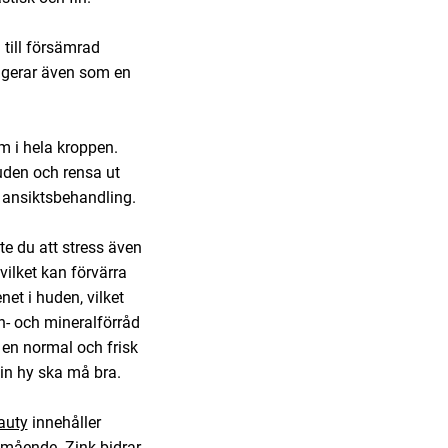
 till försämrad
ungerar även som en
m i hela kroppen.
huden och rensa ut
r ansiktsbehandling.
te du att stress även
ilket kan förvärra
et i huden, vilket
min- och mineralförråd
a en normal och frisk
din hy ska må bra.
auty
innehåller
lmående. Zink bidrar