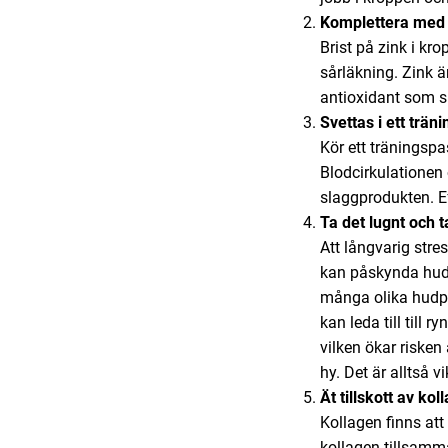
Komplettera med 
Brist på zink i kr
sårläkning. Zink 
antioxidant som s
Svettas i ett trän
Kör ett träningspa
Blodcirkulationen 
slaggprodukten. Ef
Ta det lugnt och 
Att långvarig stre
kan påskynda huden
många olika hudpro
kan leda till till 
vilken ökar risken
hy. Det är alltså 
Ät tillskott av kol
Kollagen finns at
kollagen tillsam