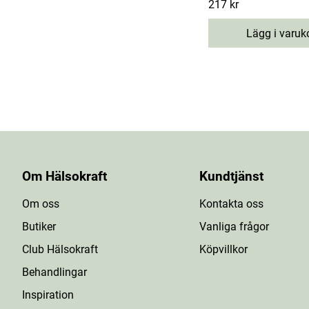
Pris
217 kr
:
217 kr
Lägg i varuk
Om Hälsokraft
Kundtjänst
Om oss
Kontakta oss
Butiker
Vanliga frågor
Club Hälsokraft
Köpvillkor
Behandlingar
Inspiration