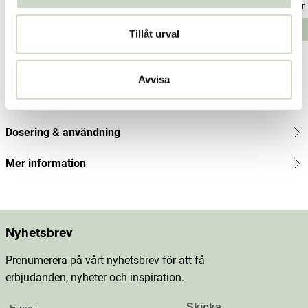
Pris
274 kr
:
274 kr
Pris
927 kr
:
927 kr
Pris
472 kr
:
472
Lägg i varukorgen
Lägg i varukorgen
Tillåt urval
kr
Produktbeskrivning
Avvisa
Innehåll
Dosering & användning
Mer information
Nyhetsbrev
Prenumerera på vårt nyhetsbrev för att få
erbjudanden, nyheter och inspiration.