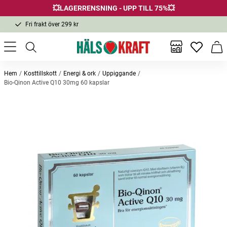
💥LAGERRENSNING - UPP TILL 75%💥
Fri frakt över 299 kr
1-3 dagars leverans
Samma pris i butik & online
Inga favor
Varu
Fri frakt över 299 kr
Hem
Kosttillskott
Energi & ork
Uppiggande
Bio-Qinon Active Q10 30mg 60 kapslar
Andra köpte också
Bästsäljare