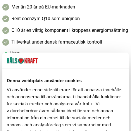
Mer än 20 år på EU-marknaden
Rent coenzym Q10 som ubiqinon
Q10 är en viktig komponent i kroppens energiomsättning
Tillverkat under dansk farmaceutisk kontroll
I lager
–
+
Lägg i varukorgen
Denna webbplats använder cookies
Fri frakt över 299 kr
1-3 dagars leverans
Samma pris i butik & online
Vi använder enhetsidentifierare för att anpassa innehållet
och annonserna till användarna, tillhandahålla funktioner
Reservera och hämta i butik
för sociala medier och analysera vår trafik. Vi
vidarebefordrar även sådana identifierare och annan
Arvika
2
st
Reservera
information från din enhet till de sociala medier och
Boden
2
st
Reservera
annons- och analysföretag som vi samarbetar med.