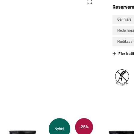
Reservera
Gällivare
Hedemor
Hudiksval
Fler buti
-25%
Nyhet