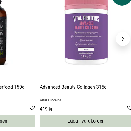
perfood 150g
Advanced Beauty Collagen 315g
Vital Proteins
s price
:
330 kr
Pris
419 kr
:
419 kr
rgen
Lägg i varukorgen