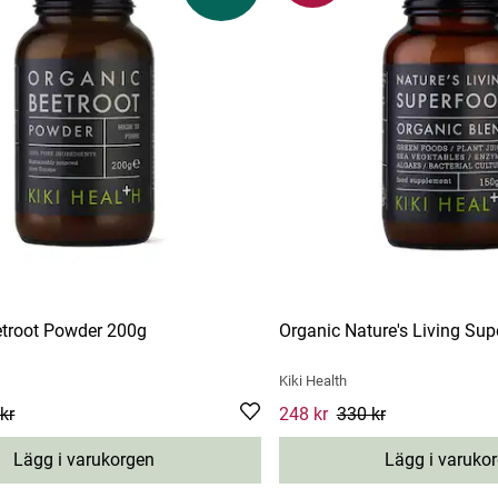
etroot Powder 200g
Organic Nature's Living Su
Kiki Health
e
kr
:
127 kr
Previous price
:
169 kr
Current price
248 kr
330 kr
:
248 kr
Previou
Lägg i varukorgen
Lägg i varuko