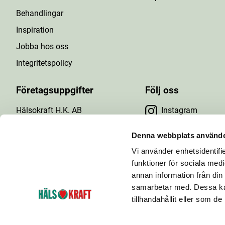
Behandlingar
Inspiration
Jobba hos oss
Integritetspolicy
Företagsuppgifter
Följ oss
Hälsokraft H.K. AB
Instagram
Tuna Gårdsväg 24
Facebook
147 43 Tumba
Denna webbplats använde
Org.nr: 556476-5971
Vi använder enhetsidentifie
YouTube
E-post: info@halsokraft.se
funktioner för sociala medi
annan information från din
samarbetar med. Dessa kan
tillhandahållit eller som d
Hälsokraft startades 1993 och är idag en kedja