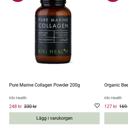
Pure Marine Collagen Powder 200g
Organic Be
Kiki Health
Kiki Health
Current price
248 kr
330 kr
:
248 kr
Previous price
:
330 kr
Current pric
127 kr
169 
Lägg i varukorgen