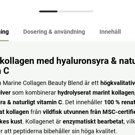
ing
Dosering & användning
Innehåll
 kollagen med hyaluronsyra & natu
n C
h Marine Collagen Beauty Blend är ett
högkvalitativ
lver
som kombinerar
hydrolyserat marint kollagen
ra & naturligt vitamin C
. Det innehåller
100 % rena
at kollagen
från
vildfisk utvunnen från MSC-certifi
ikes kust
. Kollagenet är
enzymatiskt bearbetat
, vil
r att peptiderna bibehåller sin höga kvalitet.