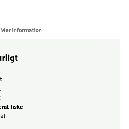
Mer information
rligt
t
,
t
erat fiske
ket