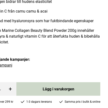
en bidrar till hudens elasticitet
in C från camu camu & acai
ad med hyaluronsyra som har fuktbindande egenskaper
th Marine Collagen Beauty Blend Powder 200g innehåller
ra & naturligt vitamin C för att återfukta huden & bibehålla
ar
Organic Irish Sea Moss 90 kapslar
citet.
Kiki Health
öljande kampanjer:
Current price
177 kr
236 kr
:
177 kr
Previous price
:
236 kr
ampanj
rgen
Lägg i varukorgen
+
Lägg i varukorgen
 över 299 kr
1-3 dagars leverans
Samma pris i butik & online