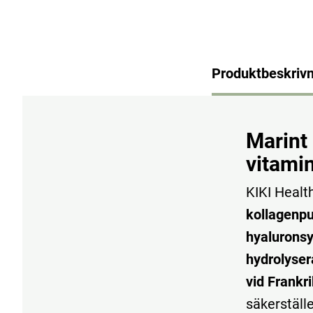
Produktbeskrivn
Marint
vitami
KIKI Healt
kollagenpu
hyaluronsy
hydrolyser
vid Frankr
säkerställe