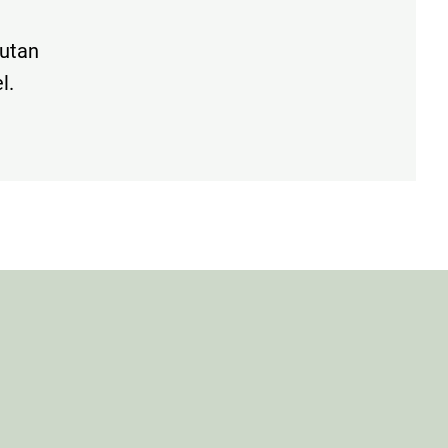
 utan
l.