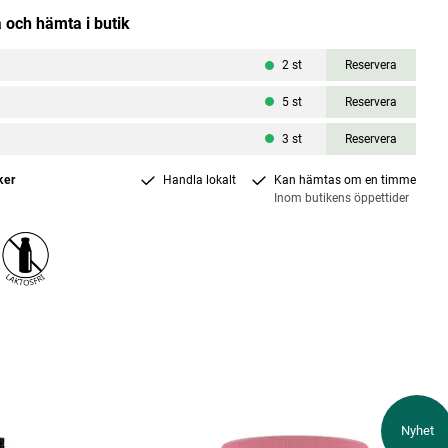
 och hämta i butik
2
st
Reservera
a
5
st
Reservera
l
3
st
Reservera
ker
Handla lokalt
Kan hämtas om en timme
Inom butikens öppettider
Nyhet