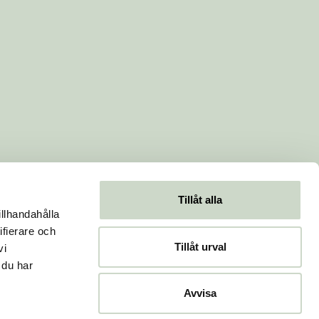
Tillåt alla
illhandahålla
ifierare och
Tillåt urval
vi
 du har
Avvisa