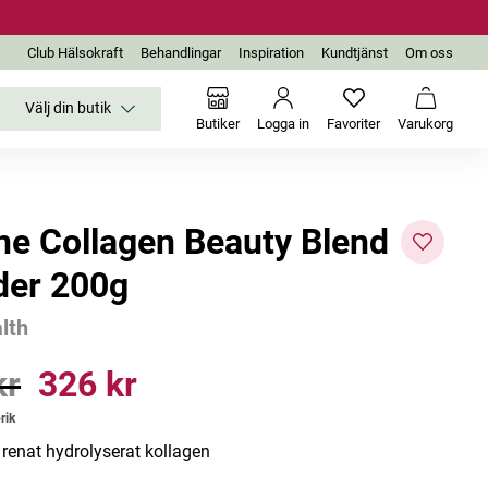
Club Hälsokraft
Behandlingar
Inspiration
Kundtjänst
Om oss
Välj din butik
Inga favoriter än
Varukor
Butiker
Logga in
Favoriter
Varukorg
ne Collagen Beauty Blend
er 200g
lth
-25%
Bästsäljare
kr
326 kr
r
Pris
:
326 kr
rik
renat hydrolyserat kollagen