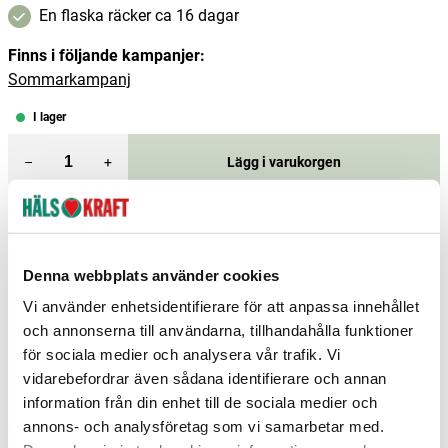
En flaska räcker ca 16 dagar
Finns i följande kampanjer:
Sommarkampanj
I lager
–
+
Lägg i varukorgen
Fri frakt över 299 kr
1-3 dagars leverans
Samma pris i butik & online
Reservera och hämta i butik
Denna webbplats använder cookies
Vi använder enhetsidentifierare för att anpassa innehållet
Arvika
3
st
Reservera
och annonserna till användarna, tillhandahålla funktioner
för sociala medier och analysera vår trafik. Vi
Boden
1
st
Reservera
vidarebefordrar även sådana identifierare och annan
Borlänge
2
st
Reservera
information från din enhet till de sociala medier och
annons- och analysföretag som vi samarbetar med.
Fler butiker
Kan hämtas om en timme