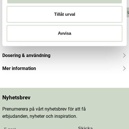
Current price
97 kr
129 kr
:
97 kr
Previous price
Pris
56 kr
:
:
56 kr
129 kr
Pris
56 kr
:
56 kr
Lägg i varukorgen
Lägg 6 st i varukorgen
Tillåt urval
Produktbeskrivning
Avvisa
Innehåll
Dosering & användning
Mer information
Nyhetsbrev
Prenumerera på vårt nyhetsbrev för att få
erbjudanden, nyheter och inspiration.