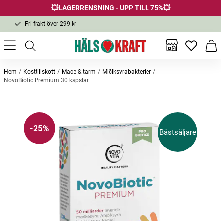
💥LAGERRENSNING - UPP TILL 75%💥
Fri frakt över 299 kr
1-3 dagars leverans
Samma pris i butik & online
Inga favor
Varu
Fri frakt över 299 kr
Hem
Kosttillskott
Mage & tarm
Mjölksyrabakterier
NovoBiotic Premium 30 kapslar
Andra köpte också
-25%
Bästsäljare