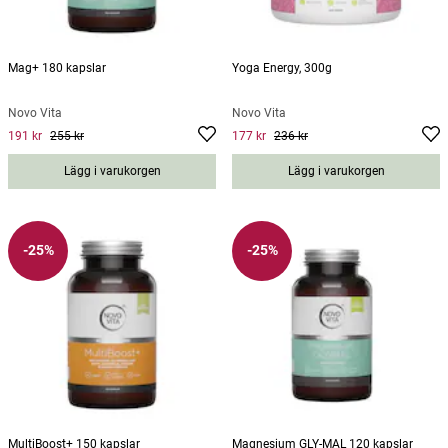
Mag+ 180 kapslar
Yoga Energy, 300g
Novo Vita
Novo Vita
191 kr
255 kr
177 kr
236 kr
Current price
:
191 kr
Previous price
Current price
:
255 kr
:
177 kr
Previous
price
:
236 kr
Lägg i varukorgen
Lägg i varukorgen
-25%
-25%
MultiBoost+ 150 kapslar
Magnesium GLY-MAL 120 kapslar