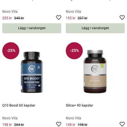
Novo Vita
Novo Vita
255 kr
340 kr
155 kr
207 kr
Current price
:
255 kr
Previous price
Current price
:
340 kr
:
155 kr
Previous
price
:
207 kr
Lägg i varukorgen
Lägg i varukorgen
-25%
-25%
Q10 Boost 60 kapslar
Silica+ 90 kapslar
Novo Vita
Novo Vita
198 kr
264 kr
149 kr
198 kr
Current price
:
198 kr
Previous price
Current price
:
264 kr
:
149 kr
Previous