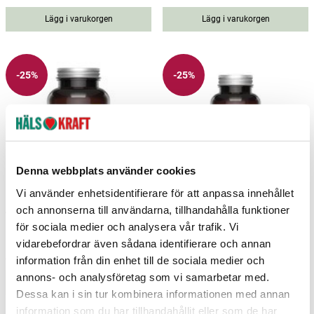
price
:
198 kr
Lägg i varukorgen
Lägg i varukorgen
-25%
-25%
Denna webbplats använder cookies
Vi använder enhetsidentifierare för att anpassa innehållet
och annonserna till användarna, tillhandahålla funktioner
AstaOmega+ 120 kapslar
LegsFlex+ 90 kapslar
för sociala medier och analysera vår trafik. Vi
Novo Vita
Novo Vita
vidarebefordrar även sådana identifierare och annan
446 kr
595 kr
248 kr
330 kr
Current price
:
446 kr
Previous price
Current price
:
595 kr
:
248 kr
Previous
information från din enhet till de sociala medier och
annons- och analysföretag som vi samarbetar med.
price
:
330 kr
Lägg i varukorgen
Lägg i varukorgen
Dessa kan i sin tur kombinera informationen med annan
information som du har tillhandahållit eller som de har