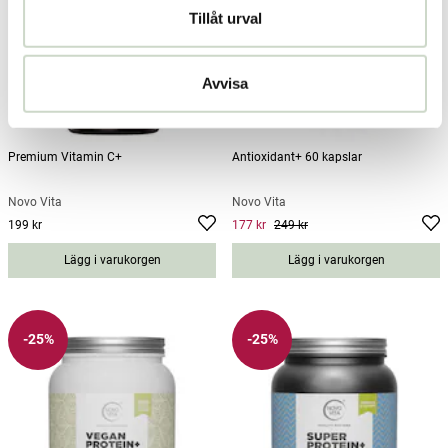
Tillåt urval
Avvisa
Premium Vitamin C+
Antioxidant+ 60 kapslar
Novo Vita
Novo Vita
199 kr
177 kr
249 kr
Pris
:
199 kr
Current price
:
177 kr
Previous
price
:
249 kr
Lägg i varukorgen
Lägg i varukorgen
-25%
-25%