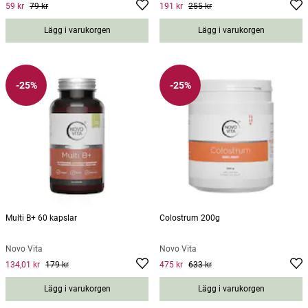
59 kr
79 kr
191 kr
255 kr
Current price
:
59 kr
Previous price
Current price
:
79 kr
:
191 kr
Previous
price
:
255 kr
Lägg i varukorgen
Lägg i varukorgen
-25%
-25%
Multi B+ 60 kapslar
Colostrum 200g
Novo Vita
Novo Vita
134,01 kr
179 kr
475 kr
633 kr
Current price
:
134,01 kr
Previous price
Current price
:
179 kr
:
475 kr
Previous
price
:
633 kr
Lägg i varukorgen
Lägg i varukorgen