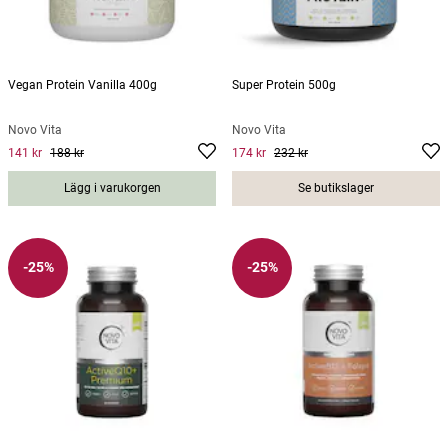
Vegan Protein Vanilla 400g
Super Protein 500g
Novo Vita
Novo Vita
141 kr
188 kr
174 kr
232 kr
Current price
:
141 kr
Previous price
Current price
:
188 kr
:
174 kr
Previous
price
:
232 kr
Lägg i varukorgen
Se butikslager
-25%
-25%