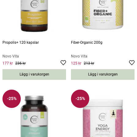
Propolis+ 120 kapslar
Fiber-Organic 200g
Novo Vita
Novo Vita
177 kr
236 kr
125 kr
213 kr
Current price
:
177 kr
Previous price
Current price
:
236 kr
:
125 kr
Previous
price
:
213 kr
Lägg i varukorgen
Lägg i varukorgen
-25%
-25%