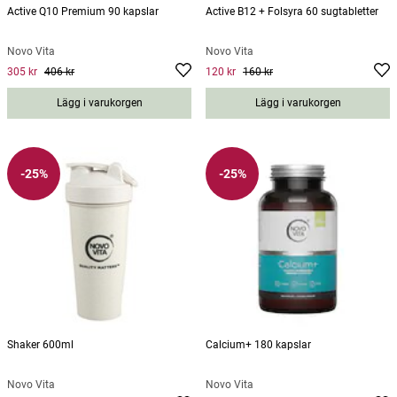
Active Q10 Premium 90 kapslar
Active B12 + Folsyra 60 sugtabletter
Novo Vita
Novo Vita
305 kr
406 kr
120 kr
160 kr
Current price
:
305 kr
Previous price
Current price
:
406 kr
:
120 kr
Previous
price
:
160 kr
Lägg i varukorgen
Lägg i varukorgen
-25%
-25%
Shaker 600ml
Calcium+ 180 kapslar
Novo Vita
Novo Vita