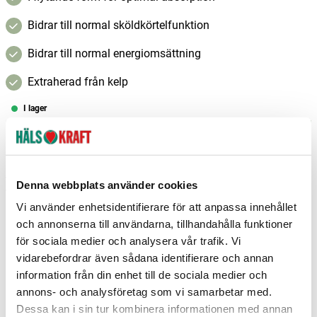
Bidrar till normal sköldkörtelfunktion
Bidrar till normal energiomsättning
Extraherad från kelp
I lager
–
+
Lägg i varukorgen
Fri frakt över 299 kr
1-3 dagars leverans
Denna webbplats använder cookies
Samma pris i butik & online
Vi använder enhetsidentifierare för att anpassa innehållet
Reservera och hämta i butik
och annonserna till användarna, tillhandahålla funktioner
för sociala medier och analysera vår trafik. Vi
Charlottenberg
2
st
Reservera
vidarebefordrar även sådana identifierare och annan
information från din enhet till de sociala medier och
Mora
1
st
Reservera
annons- och analysföretag som vi samarbetar med.
Nyköping
2
st
Reservera
Dessa kan i sin tur kombinera informationen med annan