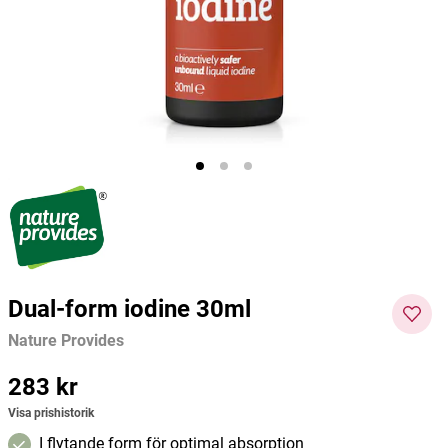
Seed Oil 30ml
Nature Provides
Nature Provides
Nature
368 kr
274 kr
548 kr
Pris
:
368 kr
Pris
:
274 kr
Pris
:
548
Lägg i varukorgen
Lägg i varukorgen
kr
Dual-form iodine 30ml
Nature Provides
Pris
283 kr
:
283 kr
Visa prishistorik
I flytande form för optimal absorption