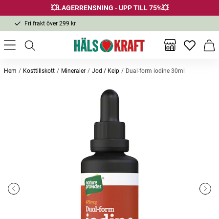
💥LAGERRENSNING - UPP TILL 75%💥
Fri frakt över 299 kr
1-3 dagars leverans
Samma pris i butik & online
Inga favor
Varu
Fri frakt över 299 kr
Hem
Kosttillskott
Mineraler
Jod / Kelp
Dual-form iodine 30ml
Andra köpte också
Vitamin D3+K2 in Organic Black
Boswellia Serrata 180 kapslar
Mountai