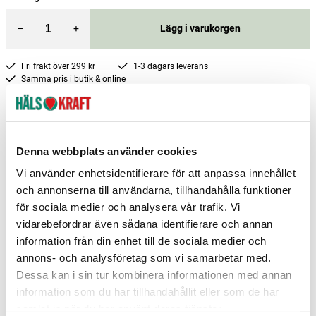
–
+
Lägg i varukorgen
Fri frakt över 299 kr
1-3 dagars leverans
Samma pris i butik & online
Reservera och hämta i butik
Charlottenberg
2
st
Reservera
Denna webbplats använder cookies
Gislaved
1
st
Reservera
Vi använder enhetsidentifierare för att anpassa innehållet
och annonserna till användarna, tillhandahålla funktioner
Hedemora
1
st
Reservera
för sociala medier och analysera vår trafik. Vi
Fler butiker
Kan hämtas om en timme
vidarebefordrar även sådana identifierare och annan
Inom butikens öppettider
information från din enhet till de sociala medier och
annons- och analysföretag som vi samarbetar med.
Dessa kan i sin tur kombinera informationen med annan
information som du har tillhandahållit eller som de har
samlat in när du har använt deras tjänster.