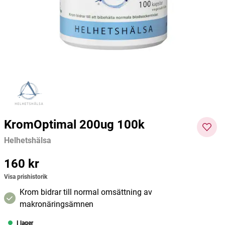
Helhetshälsa
Pureness
Rawpo
255 kr
217 kr
194 kr
Pris
:
255 kr
Pris
:
217 kr
Pris
:
194
Lägg i varukorgen
Lägg i varukorgen
kr
KromOptimal 200ug 100k
Helhetshälsa
Pris
160 kr
:
160 kr
Visa prishistorik
Krom bidrar till normal omsättning av
makronäringsämnen
I lager