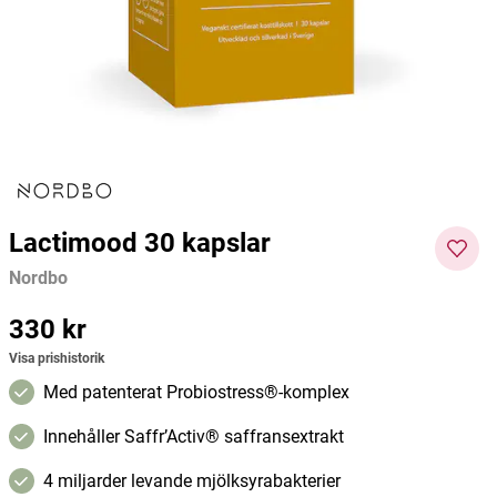
MedicineGarden
Nordbo
Healin
217 kr
274 kr
188 kr
Pris
:
217 kr
Pris
:
274 kr
Pris
:
188
Lägg i varukorgen
Lägg i varukorgen
kr
Lactimood 30 kapslar
Nordbo
Pris
330 kr
:
330 kr
Visa prishistorik
Med patenterat Probiostress®-komplex
Innehåller Saffr’Activ® saffransextrakt
4 miljarder levande mjölksyrabakterier