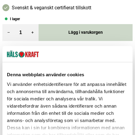
Svenskt & veganskt certifierat tillskott
I lager
–
+
Lägg i varukorgen
Fri frakt över 299 kr
1-3 dagars leverans
Samma pris i butik & online
Reservera och hämta i butik
Denna webbplats använder cookies
Enköping
1
st
Reservera
Vi använder enhetsidentifierare för att anpassa innehållet
Karlshamn
2
st
Reservera
och annonserna till användarna, tillhandahålla funktioner
för sociala medier och analysera vår trafik. Vi
Stockholm Farsta
3
st
Reservera
vidarebefordrar även sådana identifierare och annan
information från din enhet till de sociala medier och
Fler butiker
Kan hämtas om en timme
Inom butikens öppettider
annons- och analysföretag som vi samarbetar med.
Dessa kan i sin tur kombinera informationen med annan
information som du har tillhandahållit eller som de har