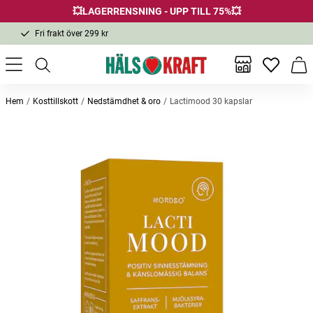
💥LAGERRENSNING - UPP TILL 75%💥
Fri frakt över 299 kr
1-3 dagars leverans
Samma pris i butik & online
Inga favor
Varu
Fri frakt över 299 kr
Hem
Kosttillskott
Nedstämdhet & oro
Lactimood 30 kapslar
Andra köpte också
Bästsäljare
KSM66 Ashwagandha 120 kapslar
Rapid Cleanse 28 kapslar
Räddni