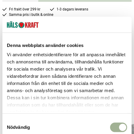
Fri frakt över 299 kr
1-3 dagars leverans
Samma pris i butik & online
Reservera och hämta i butik
Arvika
0
st
Ej i lager
Denna webbplats använder cookies
Boden
0
st
Ej i lager
Vi använder enhetsidentifierare för att anpassa innehållet
och annonserna till användarna, tillhandahålla funktioner
Borlänge
0
st
Ej i lager
för sociala medier och analysera vår trafik. Vi
Fler butiker
Kan hämtas om en timme
vidarebefordrar även sådana identifierare och annan
Inom butikens öppettider
information från din enhet till de sociala medier och
annons- och analysföretag som vi samarbetar med.
Dessa kan i sin tur kombinera informationen med annan
Relaterade produkter
information som du har tillhandahållit eller som de har
samlat in när du har använt deras tjänster.
-25%
S
Nödvändig
a