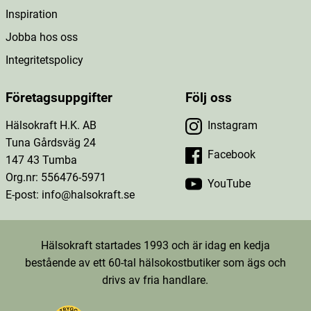
Inspiration
Jobba hos oss
Integritetspolicy
Företagsuppgifter
Följ oss
Hälsokraft H.K. AB
Instagram
Tuna Gårdsväg 24
Facebook
147 43 Tumba
Org.nr: 556476-5971
YouTube
E-post: info@halsokraft.se
Hälsokraft startades 1993 och är idag en kedja
bestående av ett 60-tal hälsokostbutiker som ägs och
drivs av fria handlare.