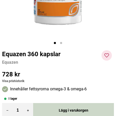
120 tab
MedicineGarden
Membrasin
Alpha 
217 kr
425 kr
132 kr
Pris
:
217 kr
Pris
:
425 kr
Pris
:
132
Lägg i varukorgen
Lägg i varukorgen
kr
Equazen 360 kapslar
Equazen
Pris
728 kr
:
728 kr
Visa prishistorik
Innehåller fettsyrorna omega-3 & omega-6
I lager
–
+
Lägg i varukorgen