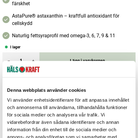
färskhet
AstaPure® astaxanthin – kraftfull antioxidant för
cellskydd
Naturlig fettsyraprofil med omega-3, 6, 7, 9 & 11
I lager
–
+
Lägg i varukorgen
Fri frakt över 299 kr
1-3 dagars leverans
Samma pris i butik & online
Denna webbplats använder cookies
Reservera och hämta i butik
Vi använder enhetsidentifierare för att anpassa innehållet
och annonserna till användarna, tillhandahålla funktioner
Hudiksvall
1
st
Reservera
för sociala medier och analysera vår trafik. Vi
Piteå
3
st
Reservera
vidarebefordrar även sådana identifierare och annan
information från din enhet till de sociala medier och
Strängnäs
4
st
Reservera
annons- och analysföretag som vi samarbetar med.