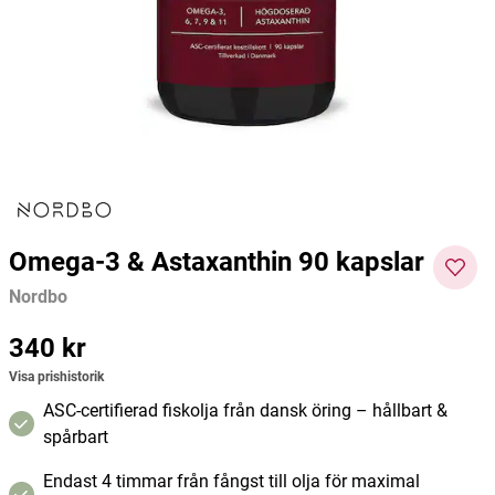
Magnesium+ 90 kapslar
KSM66 Ashwagandha 120 kapslar
Origina
Better You
MedicineGarden
Silicea
188 kr
217 kr
236 kr
Pris
:
188 kr
Pris
:
217 kr
Pris
:
236
Lägg i varukorgen
Lägg i varukorgen
kr
Omega-3 & Astaxanthin 90 kapslar
Nordbo
Pris
340 kr
:
340 kr
Visa prishistorik
ASC-certifierad fiskolja från dansk öring – hållbart &
spårbart
Endast 4 timmar från fångst till olja för maximal