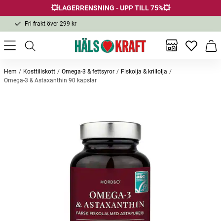
💥LAGERRENSNING - UPP TILL 75%💥
Fri frakt över 299 kr
1-3 dagars leverans
Samma pris i butik & online
Inga favor
Varu
Fri frakt över 299 kr
Hem
Kosttillskott
Omega-3 & fettsyror
Fiskolja & krillolja
Omega-3 & Astaxanthin 90 kapslar
Andra köpte också
Bästsäljare
Bästsäljare