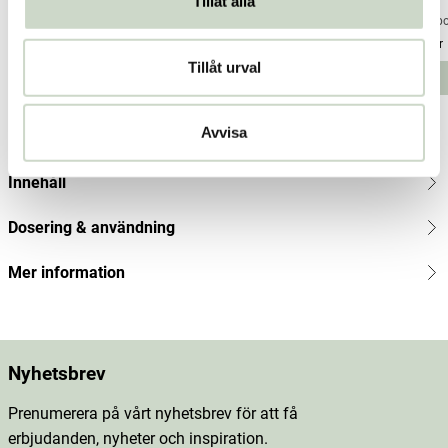
Tillåt alla
Nordbo
Nordbo
Nordb
Pris
274 kr
:
274 kr
Pris
274 kr
:
274 kr
Pris
188 kr
:
Tillåt urval
188
Lägg i varukorgen
Lägg i varukorgen
kr
Avvisa
Produktbeskrivning
Innehåll
Dosering & användning
Mer information
Nyhetsbrev
Prenumerera på vårt nyhetsbrev för att få
erbjudanden, nyheter och inspiration.