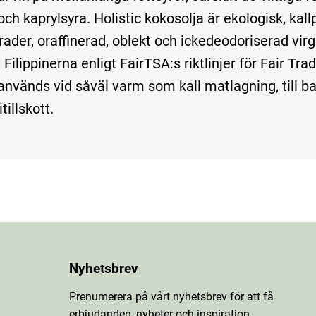
och kaprylsyra. Holistic kokosolja är ekologisk, kal
ader, oraffinerad, oblekt och ickedeodoriserad virg
i Filippinerna enligt FairTSA:s riktlinjer för Fair Trad
används vid såväl varm som kall matlagning, till b
illskott.
Nyhetsbrev
Prenumerera på vårt nyhetsbrev för att få
erbjudanden, nyheter och inspiration.