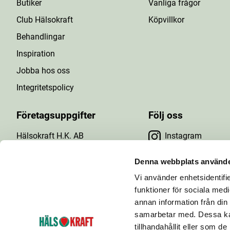
Butiker
Vanliga frågor
Club Hälsokraft
Köpvillkor
Behandlingar
Inspiration
Jobba hos oss
Integritetspolicy
Företagsuppgifter
Följ oss
Hälsokraft H.K. AB
Instagram
Tuna Gårdsväg 24
Facebook
147 43 Tumba
Denna webbplats använde
Org.nr: 556476-5971
Vi använder enhetsidentifie
YouTube
E-post: info@halsokraft.se
funktioner för sociala medi
annan information från din
samarbetar med. Dessa kan
tillhandahållit eller som d