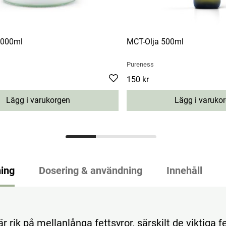
1000ml
MCT-Olja 500ml
Pureness
Pris
150 kr
:
150 kr
Lägg i varukorgen
Lägg i varuko
ing
Dosering & användning
Innehåll
r rik på mellanlånga fettsyror, särskilt de viktiga f