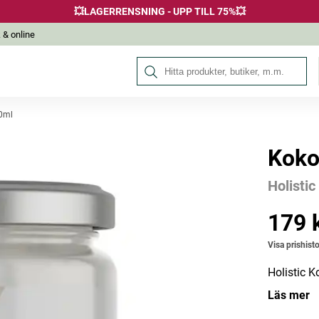
💥LAGERRENSNING - UPP TILL 75%💥
 & online
Sök på Hälsokraft
0ml
Koko
Andra köpte också
Holistic
-20%
179 
Pris
:
179 k
Visa prishisto
Holistic K
Läs mer