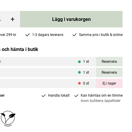
+
Lägg i varukorgen
 över 299 kr
1-3 dagars leverans
Samma pris i butik & online
 och hämta i butik
elsin 120g
Elektrolytpulver Naturell 120g
n
1
st
Reservera
Pureness
 price
:
150 kr
Current price
120 kr
150 kr
:
120 kr
Previous price
:
150 kr
1
st
Reservera
0
st
Ej i lager
rgen
Lägg i varukorgen
ker
Handla lokalt
Kan hämtas om en timme
Inom butikens öppettider