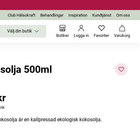
Club Hälsokraft
Behandlingar
Inspiration
Kundtjänst
Om oss
Välj din butik
Inga favoriter än
Varukor
Butiker
Logga in
Favoriter
Varukorg
solja 500ml
-20%
kr
r
rik
okosolja är en kallpressad ekologisk kokosolja.