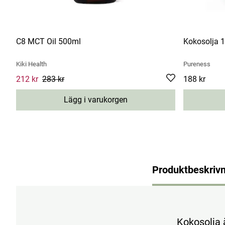
C8 MCT Oil 500ml
Kokosolja 
Kiki Health
Pureness
Current price
212 kr
283 kr
:
212 kr
Previous price
:
283 kr
Pris
188 kr
:
188 kr
Lägg i varukorgen
Produktbeskrivn
Kokosolja ä