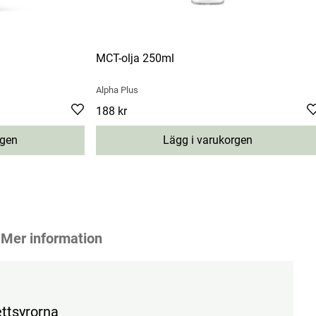
MCT-olja 250ml
Alpha Plus
Pris
188 kr
:
188 kr
rgen
Lägg i varukorgen
Mer information
ettsyrorna