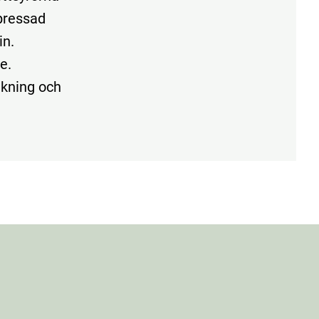
lpressad
in.
e.
akning och