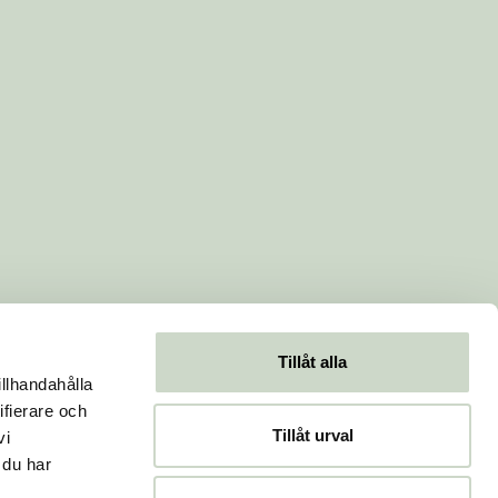
Tillåt alla
illhandahålla
ifierare och
Tillåt urval
vi
 du har