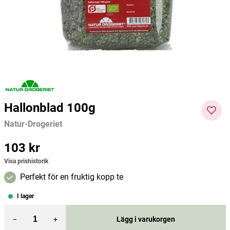
Naturdrogeriet
Örtagubben
Crear
122 kr
75 kr
128 kr
Pris
:
122 kr
Pris
:
75 kr
Pris
:
128
Lägg i varukorgen
Lägg i varukorgen
kr
Hallonblad 100g
Natur-Drogeriet
Pris
103 kr
:
103 kr
Visa prishistorik
Perfekt för en fruktig kopp te
I lager
–
+
Lägg i varukorgen