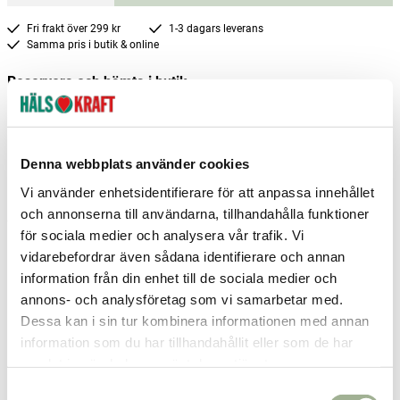
Fri frakt över 299 kr
1-3 dagars leverans
Samma pris i butik & online
Reservera och hämta i butik
Arvika
2
st
Reservera
Gällivare
4
st
Reservera
Denna webbplats använder cookies
Malmö
1
st
Reservera
Vi använder enhetsidentifierare för att anpassa innehållet
och annonserna till användarna, tillhandahålla funktioner
Fler butiker
Kan hämtas om en timme
för sociala medier och analysera vår trafik. Vi
Inom butikens öppettider
vidarebefordrar även sådana identifierare och annan
information från din enhet till de sociala medier och
annons- och analysföretag som vi samarbetar med.
Dessa kan i sin tur kombinera informationen med annan
information som du har tillhandahållit eller som de har
Relaterade produkter
samlat in när du har använt deras tjänster.
S