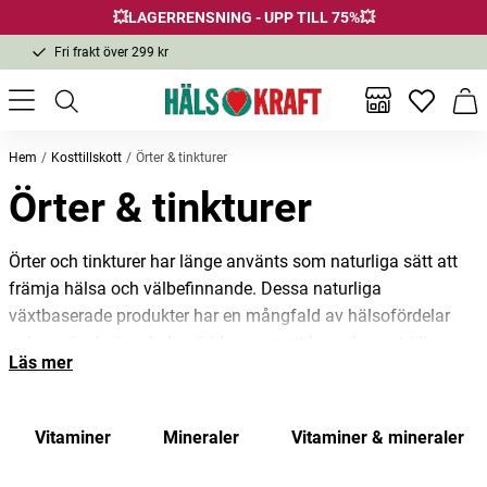
💥LAGERRENSNING - UPP TILL 75%💥
Fri frakt över 299 kr
1-3 dagars leverans
Samma pris i butik & online
Inga favor
Varu
Fri frakt över 299 kr
Hem
Kosttillskott
Örter & tinkturer
Örter & tinkturer
Örter och tinkturer har länge använts som naturliga sätt att
främja hälsa och välbefinnande. Dessa naturliga
växtbaserade produkter har en mångfald av hälsofördelar
och används över hela världen som ett komplement till en
Läs mer
balanserad kost och en hälsosam livsstil.
Örter, som ofta används i form av te, pulver eller kapslar, har
Vitaminer
Mineraler
Vitaminer & mineraler
olika egenskaper som kan stödja olika aspekter av hälsan.
Till exempel är kamomill känt för sina lugnande egenskaper