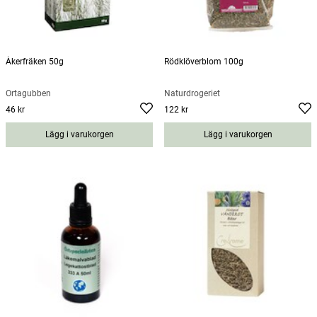
Åkerfräken 50g
Rödklöverblom 100g
Örtagubben
Naturdrogeriet
46 kr
122 kr
Pris
:
46 kr
Pris
:
122 kr
Lägg i varukorgen
Lägg i varukorgen