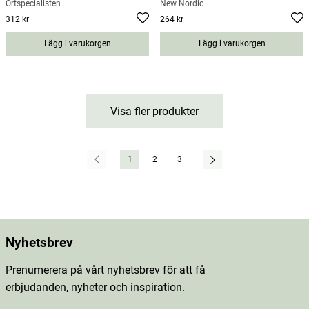
Örtspecialisten
New Nordic
312 kr
264 kr
Pris
:
312 kr
Pris
:
264 kr
Lägg i varukorgen
Lägg i varukorgen
Visa fler produkter
1
2
3
Nyhetsbrev
Prenumerera på vårt nyhetsbrev för att få
erbjudanden, nyheter och inspiration.