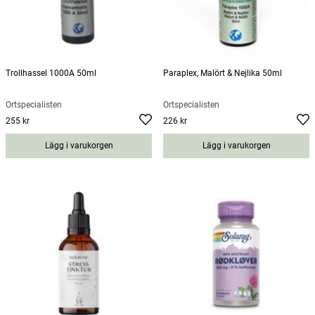
Trollhassel 1000A 50ml
Paraplex, Malört & Nejlika 50ml
Örtspecialisten
Örtspecialisten
255 kr
226 kr
Pris
:
255 kr
Pris
:
226 kr
Lägg i varukorgen
Lägg i varukorgen