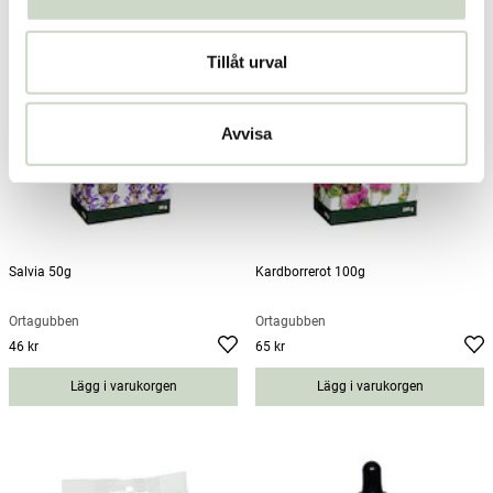
Tillåt urval
Avvisa
Salvia 50g
Kardborrerot 100g
Örtagubben
Örtagubben
46 kr
65 kr
Pris
:
46 kr
Pris
:
65 kr
Lägg i varukorgen
Lägg i varukorgen