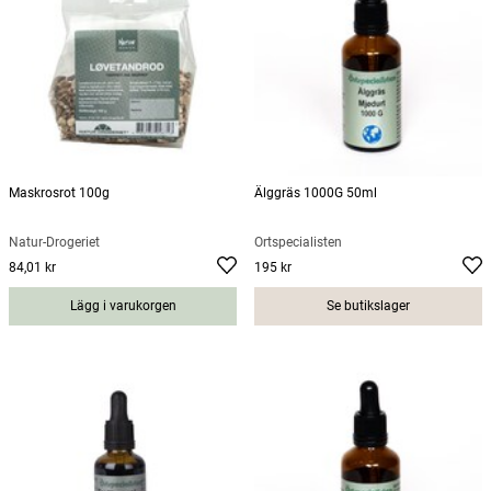
Maskrosrot 100g
Älggräs 1000G 50ml
Natur-Drogeriet
Örtspecialisten
84,01 kr
195 kr
Pris
:
84,01 kr
Pris
:
195 kr
Lägg i varukorgen
Se butikslager