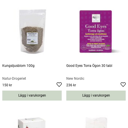
Kungsljusblom 100g
Good Eyes Torra Ögon 30 tabl
Natur-Drogeriet
New Nordic
150 kr
236 kr
Pris
:
150 kr
Pris
:
236 kr
Lägg i varukorgen
Lägg i varukorgen