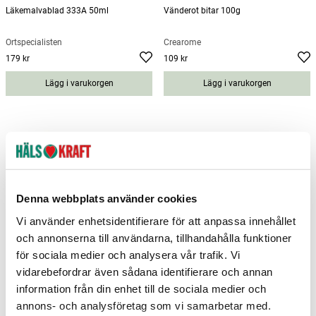
Läkemalvablad 333A 50ml
Vänderot bitar 100g
Örtspecialisten
Crearome
179 kr
109 kr
Pris
:
179 kr
Pris
:
109 kr
Lägg i varukorgen
Lägg i varukorgen
Denna webbplats använder cookies
Vi använder enhetsidentifierare för att anpassa innehållet
och annonserna till användarna, tillhandahålla funktioner
för sociala medier och analysera vår trafik. Vi
vidarebefordrar även sådana identifierare och annan
Damianablad 100g
Hallonblad 100g
information från din enhet till de sociala medier och
annons- och analysföretag som vi samarbetar med.
Natur-Drogeriet
Natur-Drogeriet