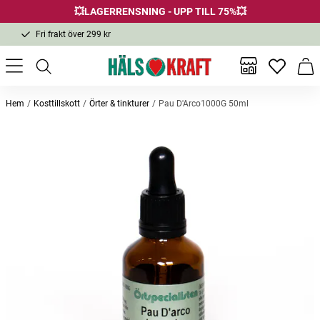
💥LAGERRENSNING - UPP TILL 75%💥
Fri frakt över 299 kr
1-3 dagars leverans
Samma pris i butik & online
Inga favor
Varu
Fri frakt över 299 kr
Hem
Kosttillskott
Örter & tinkturer
Pau D'Arco1000G 50ml
Andra köpte också
Astragalus 1000G 50ml
Backtimjan hel ört eko 50g
Spicem