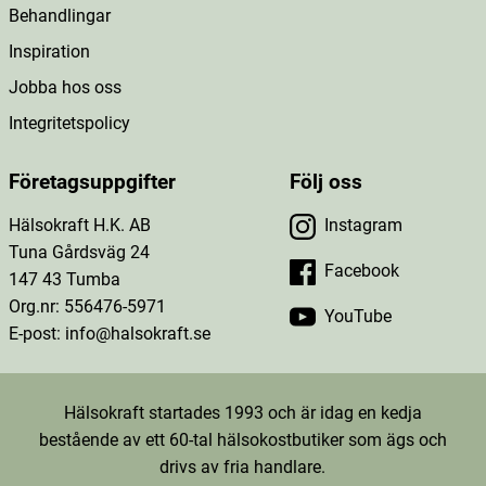
Behandlingar
Inspiration
Jobba hos oss
Integritetspolicy
Företagsuppgifter
Följ oss
Hälsokraft H.K. AB
Instagram
Tuna Gårdsväg 24
Facebook
147 43 Tumba
Org.nr: 556476-5971
YouTube
E-post: info@halsokraft.se
Hälsokraft startades 1993 och är idag en kedja
bestående av ett 60-tal hälsokostbutiker som ägs och
drivs av fria handlare.