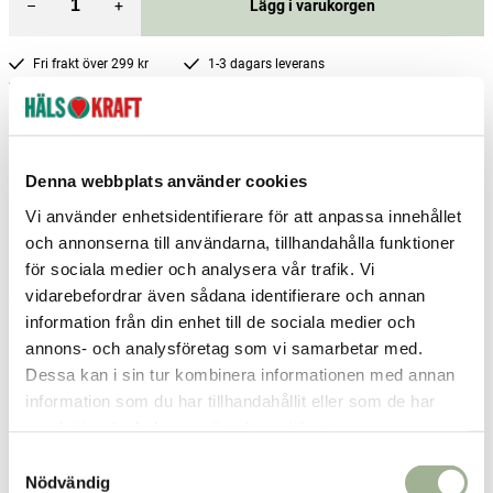
–
+
Lägg i varukorgen
Fri frakt över 299 kr
1-3 dagars leverans
Samma pris i butik & online
Reservera och hämta i butik
Gävle
2
st
Reservera
Denna webbplats använder cookies
Vi använder enhetsidentifierare för att anpassa innehållet
Hedemora
1
st
Reservera
och annonserna till användarna, tillhandahålla funktioner
Karlstad
1
st
Reservera
för sociala medier och analysera vår trafik. Vi
vidarebefordrar även sådana identifierare och annan
Fler butiker
Kan hämtas om en timme
information från din enhet till de sociala medier och
Inom butikens öppettider
annons- och analysföretag som vi samarbetar med.
Dessa kan i sin tur kombinera informationen med annan
Relaterade produkter
information som du har tillhandahållit eller som de har
samlat in när du har använt deras tjänster.
S
Nödvändig
a