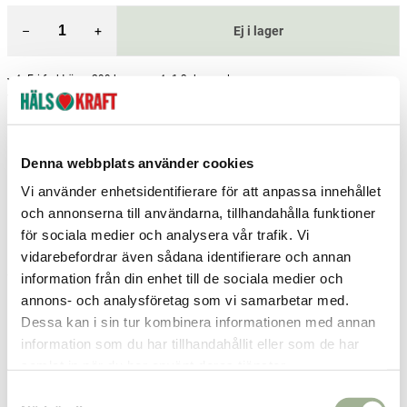
–
+
Ej i lager
Fri frakt över 299 kr
1-3 dagars leverans
Samma pris i butik & online
Reservera och hämta i butik
Denna webbplats använder cookies
Sölvesborg
2
st
Reservera
Vi använder enhetsidentifierare för att anpassa innehållet
Arvika
0
st
Ej i lager
och annonserna till användarna, tillhandahålla funktioner
för sociala medier och analysera vår trafik. Vi
Boden
0
st
Ej i lager
vidarebefordrar även sådana identifierare och annan
Fler butiker
Kan hämtas om en timme
information från din enhet till de sociala medier och
Inom butikens öppettider
annons- och analysföretag som vi samarbetar med.
Dessa kan i sin tur kombinera informationen med annan
information som du har tillhandahållit eller som de har
Relaterade produkter
samlat in när du har använt deras tjänster.
S