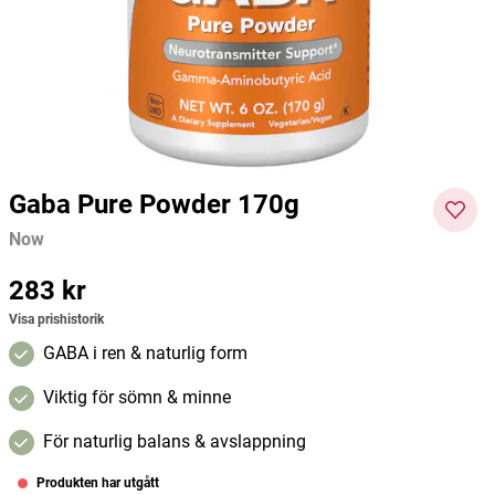
Kiki Health
Dafi
Nutri 
97 kr
129 kr
119 kr
229 kr
49 kr
Current price
:
97 kr
Previous price
Current price
:
129 kr
:
119 kr
Previous
Curre
price
:
229 kr
nt
Lägg i varukorgen
Lägg i varukorgen
price
:
49
kr
Pre
Gaba Pure Powder 170g
vious
Now
price
:
103
Pris
283 kr
:
283 kr
kr
Visa prishistorik
GABA i ren & naturlig form
Viktig för sömn & minne
För naturlig balans & avslappning
Produkten har utgått