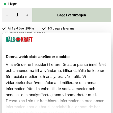
I lager
–
+
Lägg i varukorgen
Fri frakt över 299 kr
1-3 dagars leverans
Samma pris i butik & online
Reservera och hämta i butik
Helsingborg
1
st
Reservera
Denna webbplats använder cookies
Nyköping
2
st
Reservera
Vi använder enhetsidentifierare för att anpassa innehållet
och annonserna till användarna, tillhandahålla funktioner
Oskarshamn
1
st
Reservera
för sociala medier och analysera vår trafik. Vi
vidarebefordrar även sådana identifierare och annan
Fler butiker
Kan hämtas om en timme
Inom butikens öppettider
information från din enhet till de sociala medier och
annons- och analysföretag som vi samarbetar med.
Dessa kan i sin tur kombinera informationen med annan
information som du har tillhandahållit eller som de har
samlat in när du har använt deras tjänster.