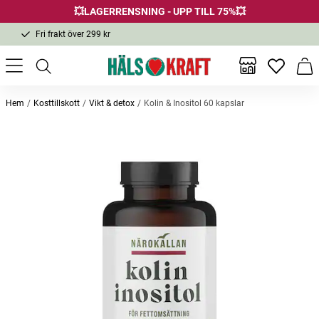
1-3 dagars leverans
💥LAGERRENSNING - UPP TILL 75%💥
Samma pris i butik & online
Fri frakt över 299 kr
Inga favor
Varu
Hem
Kosttillskott
Vikt & detox
Kolin & Inositol 60 kapslar
Andra köpte också
-25%
-52%
-48
Utgår
Ricinolja, Organic Castor Oil 250ml
Magnesium 60 kapslar
Vattenf