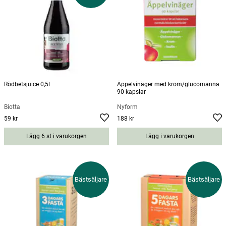
Rödbetsjuice 0,5l
Äppelvinäger med krom/glucomanna
90 kapslar
Biotta
Nyform
59 kr
188 kr
Pris
:
59 kr
Pris
:
188 kr
Lägg 6 st i varukorgen
Lägg i varukorgen
Bästsäljare
Bästsäljare