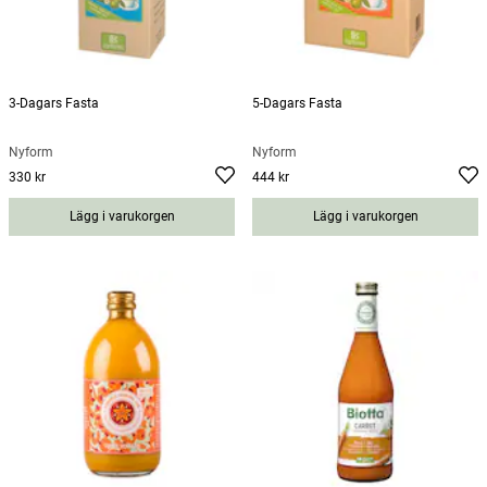
3-Dagars Fasta
5-Dagars Fasta
Nyform
Nyform
330 kr
444 kr
Pris
:
330 kr
Pris
:
444 kr
Lägg i varukorgen
Lägg i varukorgen