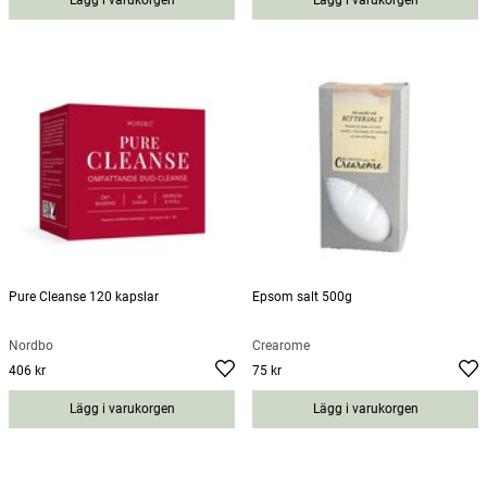
Lägg i varukorgen
Lägg i varukorgen
Pure Cleanse 120 kapslar
Epsom salt 500g
Nordbo
Crearome
406 kr
75 kr
Pris
:
406 kr
Pris
:
75 kr
Lägg i varukorgen
Lägg i varukorgen