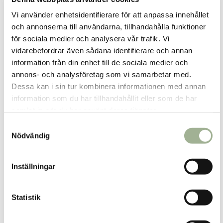
Vi använder enhetsidentifierare för att anpassa innehållet
och annonserna till användarna, tillhandahålla funktioner
för sociala medier och analysera vår trafik. Vi
vidarebefordrar även sådana identifierare och annan
information från din enhet till de sociala medier och
annons- och analysföretag som vi samarbetar med.
Dessa kan i sin tur kombinera informationen med annan
information som du har tillhandahållit eller som de har
samlat in när du har använt deras tjänster.
S
Äppelcidervinäger 946ml
Algtabletter 500 tabletter
Nödvändig
a
m
Bragg
Alg-Börje
t
198 kr
236 kr
Pris
:
198 kr
Pris
:
236 kr
Inställningar
y
Lägg i varukorgen
Lägg i varukorgen
c
k
Statistik
e
s