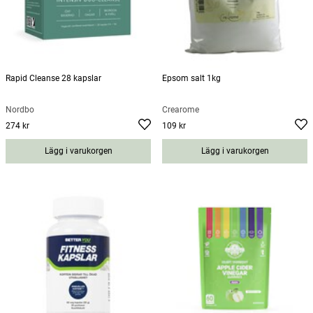
Rapid Cleanse 28 kapslar
Epsom salt 1kg
Nordbo
Crearome
274 kr
109 kr
Pris
:
274 kr
Pris
:
109 kr
Lägg i varukorgen
Lägg i varukorgen