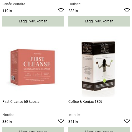
Renée Voltaire
Holistic
119 kr
283 kr
Pris
:
119 kr
Pris
:
283 kr
Lägg i varukorgen
Lägg i varukorgen
First Cleanse 60 kapslar
Coffee & Konjac 180t
Nordbo
Immitec
330 kr
321 kr
Pris
:
330 kr
Pris
:
321 kr