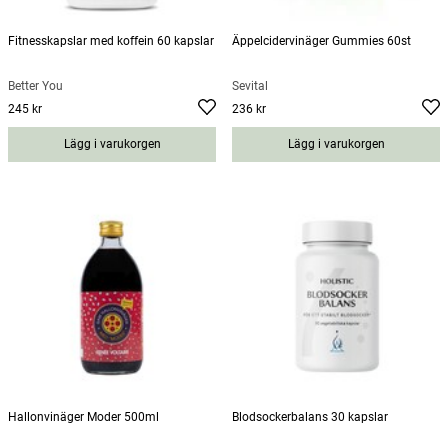
Fitnesskapslar med koffein 60 kapslar
Äppelcidervinäger Gummies 60st
Better You
Sevital
245 kr
236 kr
Pris
:
245 kr
Pris
:
236 kr
Lägg i varukorgen
Lägg i varukorgen
Hallonvinäger Moder 500ml
Blodsockerbalans 30 kapslar