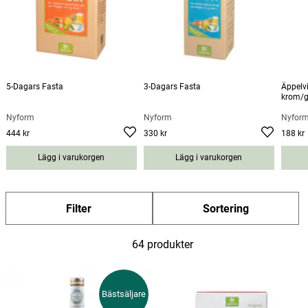
Läs artikeln:
Tips för en lyckad detox - kom igång
idag med utrensning
5-Dagars Fasta
3-Dagars Fasta
Äppelv
krom/g
Nyform
Nyform
Nyfor
444 kr
330 kr
188 kr
Pris
:
444 kr
Pris
:
330 kr
Pris
:
188
Lägg i varukorgen
Lägg i varukorgen
kr
Filter
Sortering
64 produkter
Bästsäljare