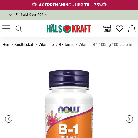
💥LAGERRENSNING - UPP TILL 75%💥
Fri frakt över 299 kr
1-3 dagars leverans
Samma pris i butik & online
Inga favor
Varu
Fri frakt över 299 kr
Hem
Kosttillskott
Vitaminer
B-vitamin
Vitamin B-1 100mg 100 tabletter
Andra köpte också
-25%
-52%
-48
Utgår
Ricinolja, Organic Castor Oil 250ml
Magnesium 60 kapslar
Vattenf