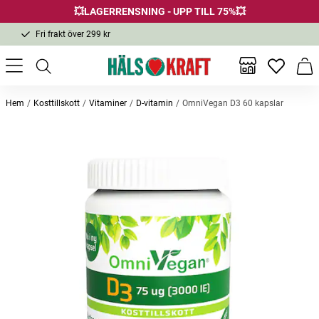
💥LAGERRENSNING - UPP TILL 75%💥
Fri frakt över 299 kr
1-3 dagars leverans
Samma pris i butik & online
Inga favor
Varu
Fri frakt över 299 kr
Hem
Kosttillskott
Vitaminer
D-vitamin
OmniVegan D3 60 kapslar
Andra köpte också
-25
Jättenattljusolja 30 kapslar
Metyl B-komplex 100 kapslar
Ricinol