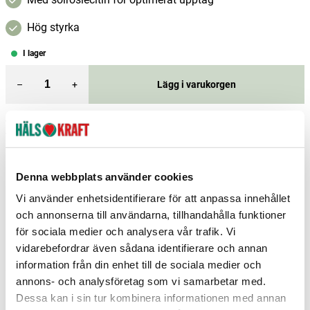
Hög styrka
I lager
–
+
Lägg i varukorgen
Fri frakt över 299 kr
1-3 dagars leverans
Samma pris i butik & online
Reservera och hämta i butik
Denna webbplats använder cookies
Enköping
1
st
Reservera
Vi använder enhetsidentifierare för att anpassa innehållet
och annonserna till användarna, tillhandahålla funktioner
Jönköping
2
st
Reservera
för sociala medier och analysera vår trafik. Vi
Karlshamn
2
st
Reservera
vidarebefordrar även sådana identifierare och annan
information från din enhet till de sociala medier och
Fler butiker
Kan hämtas om en timme
annons- och analysföretag som vi samarbetar med.
Inom butikens öppettider
Dessa kan i sin tur kombinera informationen med annan