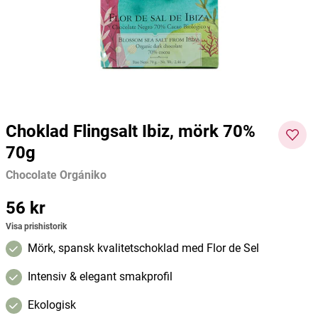
Brown
Dr. Konopka's
Tints of Nature
Organi
59 kr
255 kr
59 kr
Pris
:
59 kr
Pris
:
255 kr
Pris
:
59 kr
Lägg i varukorgen
Lägg i varukorgen
Choklad Flingsalt Ibiz, mörk 70%
70g
Chocolate Orgániko
Pris
56 kr
:
56 kr
Visa prishistorik
Mörk, spansk kvalitetschoklad med Flor de Sel
Intensiv & elegant smakprofil
Ekologisk