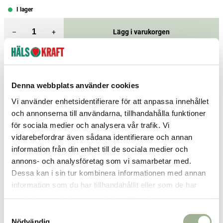
I lager
–
+
Lägg i varukorgen
Fri frakt över 299 kr
1-3 dagars leverans
Samma pris i butik & online
Denna webbplats använder cookies
Reservera och hämta i butik
Vi använder enhetsidentifierare för att anpassa innehållet
Arvika
2
st
Reservera
och annonserna till användarna, tillhandahålla funktioner
för sociala medier och analysera vår trafik. Vi
Borås
3
st
Reservera
vidarebefordrar även sådana identifierare och annan
Gislaved
5
st
Reservera
information från din enhet till de sociala medier och
annons- och analysföretag som vi samarbetar med.
Fler butiker
Kan hämtas om en timme
Dessa kan i sin tur kombinera informationen med annan
Inom butikens öppettider
information som du har tillhandahållit eller som de har
samlat in när du har använt deras tjänster.
Relaterade produkter
S
Nödvändig