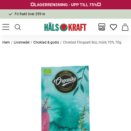
💥LAGERRENSNING - UPP TILL 75%💥
Fri frakt över 299 kr
1-3 dagars leverans
Samma pris i butik & online
Inga favor
Varu
Fri frakt över 299 kr
Hem
Livsmedel
Choklad & godis
Choklad Flingsalt Ibiz, mörk 70% 70g
Andra köpte också
Hand Cream Repairing 75ml
Hårfärg 4M Medium Mahogany
Shower