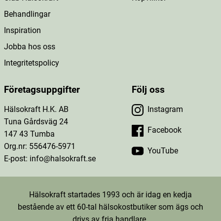
Behandlingar
Inspiration
Jobba hos oss
Integritetspolicy
Företagsuppgifter
Följ oss
Hälsokraft H.K. AB
Instagram
Tuna Gårdsväg 24
Facebook
147 43 Tumba
Org.nr: 556476-5971
YouTube
E-post: info@halsokraft.se
Hälsokraft startades 1993 och är idag en kedja
bestående av ett 60-tal hälsokostbutiker som ägs och
drivs av fria handlare.