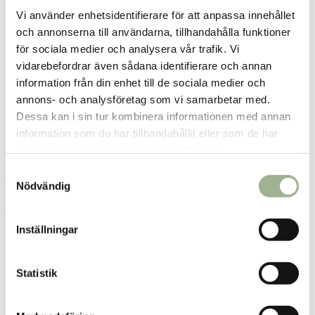
Vi använder enhetsidentifierare för att anpassa innehållet
och annonserna till användarna, tillhandahålla funktioner
för sociala medier och analysera vår trafik. Vi
vidarebefordrar även sådana identifierare och annan
information från din enhet till de sociala medier och
annons- och analysföretag som vi samarbetar med.
Dessa kan i sin tur kombinera informationen med annan
information som du har tillhandahållit eller som de har
samlat in när du har använt deras tjänster.
S
Yoghurt Risboll 100g
Yoghurt Cocos Vit 100g
Nödvändig
a
m
Aftek
Aftek
t
37 kr
37 kr
Inställningar
Pris
:
37 kr
Pris
:
37 kr
y
Lägg i varukorgen
Lägg i varukorgen
c
k
Statistik
e
s