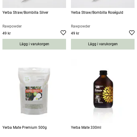
Yerba Straw/Bombilla Silver
Yerba Straw/Bombilla Roséguld
Rawpowder
Rawpowder
49 kr
49 kr
Pris
:
49 kr
Pris
:
49 kr
Lägg i varukorgen
Lägg i varukorgen
Yerba Mate Premium 500g
Yerba Mate 330ml