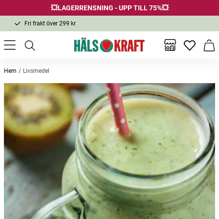
💥LAGERRENSNING - UPP TILL 75%💥
Fri frakt över 299 kr
1-3 dagars leverans
Samma pris i butik & online
Inga favor
Varu
Fri frakt över 299 kr
Hem
Livsmedel