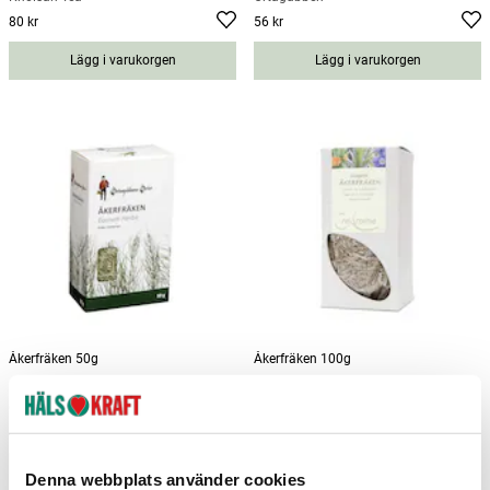
80 kr
56 kr
Pris
:
80 kr
Pris
:
56 kr
Lägg i varukorgen
Lägg i varukorgen
Åkerfräken 50g
Åkerfräken 100g
Örtagubben
Crearome
46 kr
109 kr
Pris
:
46 kr
Pris
:
109 kr
Lägg i varukorgen
Lägg i varukorgen
Denna webbplats använder cookies