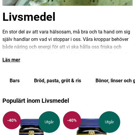
Livsmedel
En stor del av att vara hälsosam, må bra och ta hand om sig
själv handlar om vad vi stoppar i oss. Våra kroppar behöver
både näring och energi för att vi ska hålla oss friska och
starka. Men att välja rätt livsmedel kan vara svårt. Det vimlar
Läs mer
av begrepp och teorier kring vad som är hälsosamt och hur vi
bör äta. Dessutom påverkar våra val av livsmedel även
planeten och miljön omkring oss. På Hälsokraft hittar du ett
Bars
Bröd, pasta, gröt & ris
Bönor, linser och 
brett utbud av ekologiska och hälsosamma livsmedel av
högsta kvalitet.
Populärt inom Livsmedel
Hälsolivs kallar vi livsmedel som är proppfulla med viktiga
näringsämnen som omega 3, vitaminer, mineraler och
antioxidanter. Dessa livsmedel är ofta växtbaserade och
-40%
-40%
Utgår
Utgår
varje hälsolivs har sina specifika hälsofördelar. Det handlar
om allt från att skydda organen mot gifter till att reglera