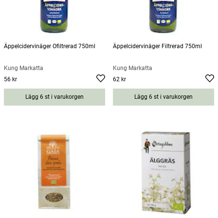
Äppelcidervinäger Ofiltrerad 750ml
Äppelcidervinäger Filtrerad 750ml
Kung Markatta
Kung Markatta
56 kr
62 kr
Pris
:
56 kr
Pris
:
62 kr
Lägg 6 st i varukorgen
Lägg 6 st i varukorgen