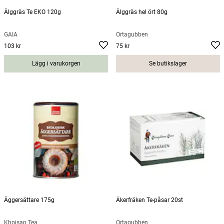
Älggräs Te EKO 120g
Älggräs hel ört 80g
GAÏA
Örtagubben
103 kr
75 kr
Pris
:
103 kr
Pris
:
75 kr
Lägg i varukorgen
Se butikslager
Äggersättare 175g
Åkerfräken Te-påsar 20st
Khoisan Tea
Örtagubben