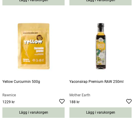
Lägg i varukorgen
Lägg i varukorgen
Yellow Curcurmin 500g
Yaconsirap Premium RAW 250ml
Rawnice
Mother Earth
1229 kr
188 kr
Pris
:
1229 kr
Pris
:
188 kr
Lägg i varukorgen
Lägg i varukorgen