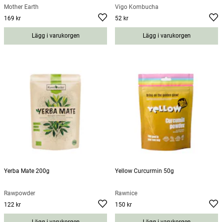
Mother Earth
Vigo Kombucha
169 kr
52 kr
Pris
:
169 kr
Pris
:
52 kr
Lägg i varukorgen
Lägg i varukorgen
Yerba Mate 200g
Yellow Curcurmin 50g
Rawpowder
Rawnice
122 kr
150 kr
Pris
:
122 kr
Pris
:
150 kr