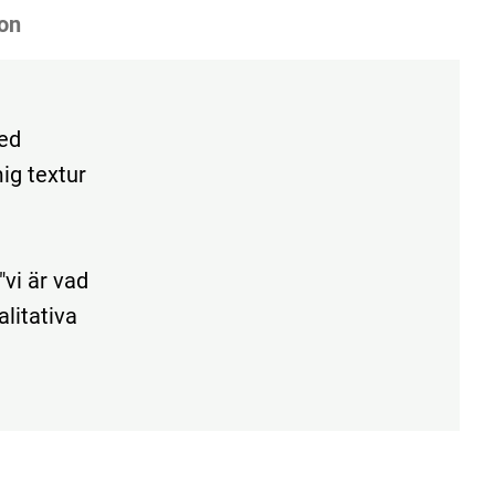
on
med
mig textur
"vi är vad
alitativa