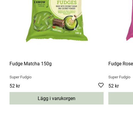
Fudge Matcha 150g
Fudge Rose
Super Fudgio
Super Fudgio
Pris
52 kr
:
52 kr
Pris
52 kr
:
52 kr
Lägg i varukorgen