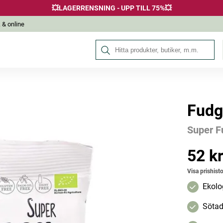
💥LAGERRENSNING - UPP TILL 75%💥
 & online
Sök på Hälsokraft
Fudg
Andra köpte också
Super F
52 k
Pris
:
52 kr
Visa prishisto
Ekolo
Sötad