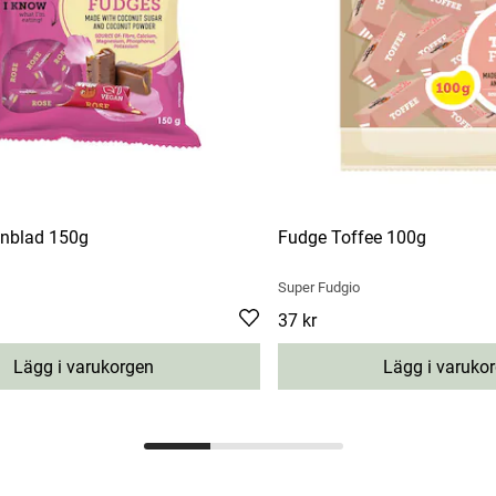
nblad 150g
Fudge Toffee 100g
Super Fudgio
Pris
37 kr
:
37 kr
Lägg i varukorgen
Lägg i varuko