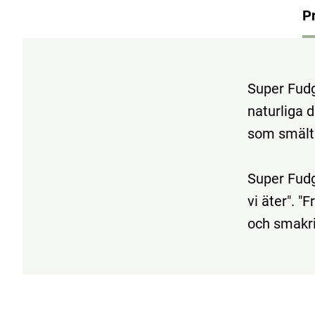
P
Super Fudg
naturliga d
som smält
Super Fudgi
vi äter". "
och smakri