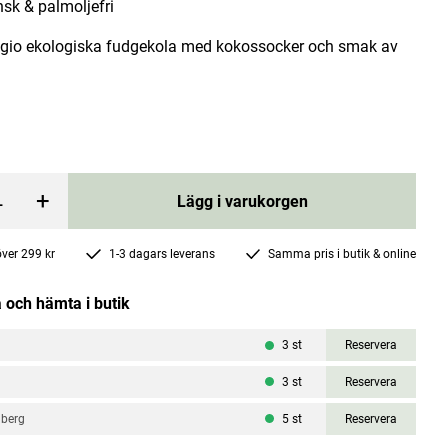
sk & palmoljefri
gio ekologiska fudgekola med kokossocker och smak av
 30g
Ricinolja, Organic Castor Oil 250ml
+
Lägg i varukorgen
Kiki Health
Current price
97 kr
129 kr
:
97 kr
Previous price
:
129 kr
 över 299 kr
1-3 dagars leverans
Samma pris i butik & online
rgen
Lägg i varukorgen
 och hämta i butik
3
st
Reservera
3
st
Reservera
nberg
5
st
Reservera