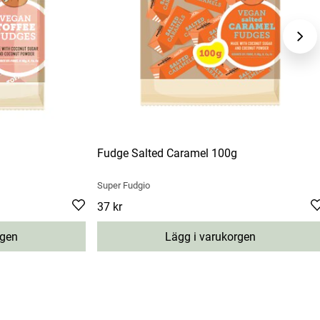
Fudge Salted Caramel 100g
Super Fudgio
Pris
37 kr
:
37 kr
rgen
Lägg i varukorgen