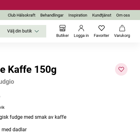
Club Hälsokraft
Behandlingar
Inspiration
Kundtjänst
Om oss
Välj din butik
Inga favoriter än
Varukor
Butiker
Logga in
Favoriter
Varukorg
e Kaffe 150g
udgio
-25%
r
rik
gisk fudge med smak av kaffe
 med dadlar