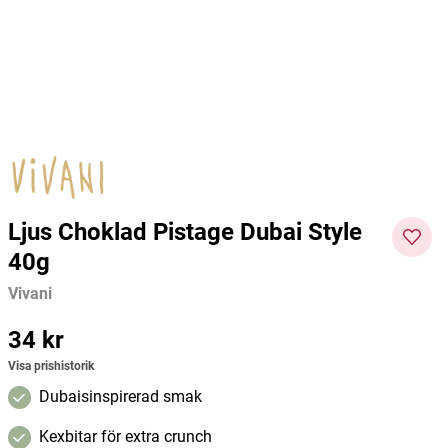
750ml
Himalaya
EcoClean
Kvill
75 kr
49 kr
149 kr
Pris
:
75 kr
Pris
:
49 kr
Pris
:
149
Lägg i varukorgen
Lägg i varukorgen
kr
Ljus Choklad Pistage Dubai Style
40g
Vivani
Pris
34 kr
:
34 kr
Visa prishistorik
Dubaisinspirerad smak
Kexbitar för extra crunch