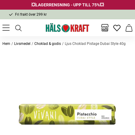
💥LAGERRENSNING - UPP TILL 75%💥
Fri frakt över 299 kr
1-3 dagars leverans
Samma pris i butik & online
Inga favor
Varu
Fri frakt över 299 kr
Hem
Livsmedel
Choklad & godis
Ljus Choklad Pistage Dubai Style 40g
Andra köpte också
Bordsalt 0,5-1mm 500g
EcoClean Fönsterputs Eucalyptus
ICE Gri