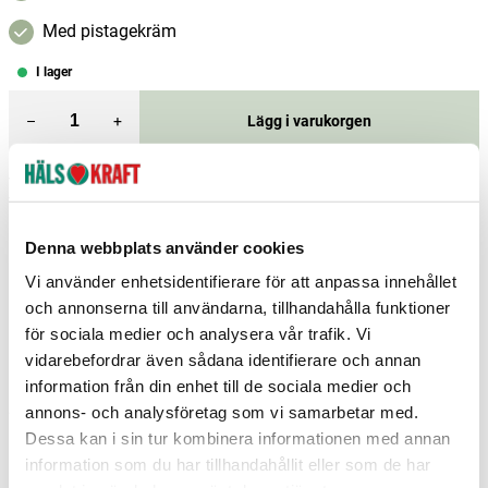
Med pistagekräm
I lager
–
+
Lägg i varukorgen
Fri frakt över 299 kr
1-3 dagars leverans
Samma pris i butik & online
Reservera och hämta i butik
Denna webbplats använder cookies
Vi använder enhetsidentifierare för att anpassa innehållet
Arvika
11
st
Reservera
och annonserna till användarna, tillhandahålla funktioner
Boden
9
st
Reservera
för sociala medier och analysera vår trafik. Vi
vidarebefordrar även sådana identifierare och annan
Borås
14
st
Reservera
information från din enhet till de sociala medier och
annons- och analysföretag som vi samarbetar med.
Fler butiker
Kan hämtas om en timme
Inom butikens öppettider
Dessa kan i sin tur kombinera informationen med annan
information som du har tillhandahållit eller som de har