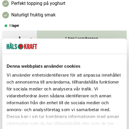
Perfekt topping på yoghurt
Naturligt fruktig smak
I lager
–
+
Lägg i varukorgen
Fri frakt över 299 kr
1-3 dagars leverans
Samma pris i butik & online
Denna webbplats använder cookies
Reservera och hämta i butik
Vi använder enhetsidentifierare för att anpassa innehållet
och annonserna till användarna, tillhandahålla funktioner
Charlottenberg
7
st
Reservera
för sociala medier och analysera vår trafik. Vi
Malmö
1
st
Reservera
vidarebefordrar även sådana identifierare och annan
information från din enhet till de sociala medier och
Stockholm Upplands Väsby
3
st
Reservera
annons- och analysföretag som vi samarbetar med.
Fler butiker
Kan hämtas om en timme
Dessa kan i sin tur kombinera informationen med annan
Inom butikens öppettider
information som du har tillhandahållit eller som de har