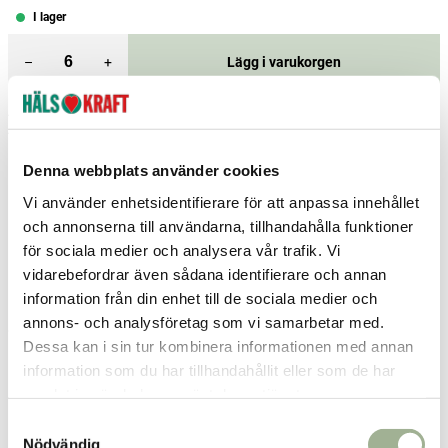
I lager
–
+
Lägg i varukorgen
Fri frakt över 299 kr
1-3 dagars leverans
Samma pris i butik & online
Denna webbplats använder cookies
Reservera och hämta i butik
Vi använder enhetsidentifierare för att anpassa innehållet
Gällivare
3
st
Reservera
och annonserna till användarna, tillhandahålla funktioner
för sociala medier och analysera vår trafik. Vi
Helsingborg
23
st
Reservera
vidarebefordrar även sådana identifierare och annan
Ludvika
1
st
Reservera
information från din enhet till de sociala medier och
annons- och analysföretag som vi samarbetar med.
Fler butiker
Kan hämtas om en timme
Dessa kan i sin tur kombinera informationen med annan
Inom butikens öppettider
information som du har tillhandahållit eller som de har
samlat in när du har använt deras tjänster.
Relaterade produkter
S
Nödvändig