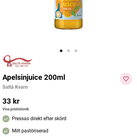
Kung Markatta
Teddykompaniet
True M
94 kr
279 kr
19 kr
Pris
:
94 kr
Pris
:
279 kr
Pris
:
19 kr
Lägg 6 st i varukorgen
Lägg i varukorgen
Apelsinjuice 200ml
Saltå Kvarn
Pris
33 kr
:
33 kr
Visa prishistorik
Pressas direkt efter skörd
Milt pastöriserad