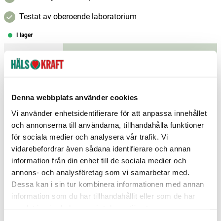
Testat av oberoende laboratorium
I lager
–
+
Lägg i varukorgen
Fri frakt över 299 kr
1-3 dagars leverans
Samma pris i butik & online
Denna webbplats använder cookies
Reservera och hämta i butik
Vi använder enhetsidentifierare för att anpassa innehållet
och annonserna till användarna, tillhandahålla funktioner
Karlshamn
3
st
Reservera
för sociala medier och analysera vår trafik. Vi
vidarebefordrar även sådana identifierare och annan
Kristianstad
3
st
Reservera
information från din enhet till de sociala medier och
Mora
2
st
Reservera
annons- och analysföretag som vi samarbetar med.
Dessa kan i sin tur kombinera informationen med annan
Fler butiker
Kan hämtas om en timme
information som du har tillhandahållit eller som de har
Inom butikens öppettider
samlat in när du har använt deras tjänster.