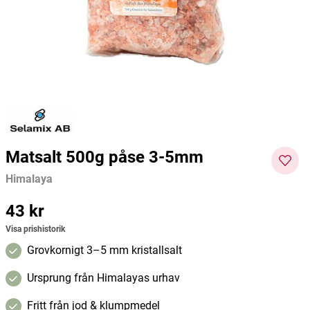
Persiskt
Dafi
Purene
33 kr
119 kr
229 kr
188 kr
Pris
:
33 kr
Current price
:
119 kr
Previous
Pris
:
price
:
229 kr
188
Lägg i varukorgen
Lägg i varukorgen
kr
Matsalt 500g påse 3-5mm
Himalaya
Pris
43 kr
:
43 kr
Visa prishistorik
Grovkornigt 3–5 mm kristallsalt
Ursprung från Himalayas urhav
Fritt från jod & klumpmedel