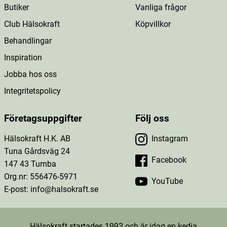
Butiker
Vanliga frågor
Club Hälsokraft
Köpvillkor
Behandlingar
Inspiration
Jobba hos oss
Integritetspolicy
Företagsuppgifter
Följ oss
Hälsokraft H.K. AB
Instagram
Tuna Gårdsväg 24
Facebook
147 43 Tumba
Org.nr: 556476-5971
YouTube
E-post: info@halsokraft.se
Hälsokraft startades 1993 och är idag en kedja