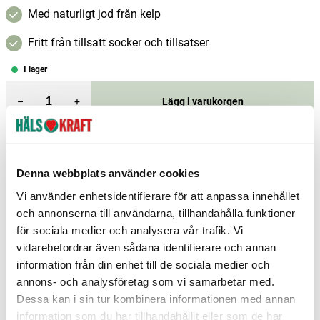
Med naturligt jod från kelp
Fritt från tillsatt socker och tillsatser
I lager
–
+
Lägg i varukorgen
Fri frakt över 299 kr
1-3 dagars leverans
Samma pris i butik & online
Denna webbplats använder cookies
Reservera och hämta i butik
Vi använder enhetsidentifierare för att anpassa innehållet
Enköping
1
st
Reservera
och annonserna till användarna, tillhandahålla funktioner
för sociala medier och analysera vår trafik. Vi
Gislaved
2
st
Reservera
vidarebefordrar även sådana identifierare och annan
information från din enhet till de sociala medier och
Hedemora
1
st
Reservera
annons- och analysföretag som vi samarbetar med.
Fler butiker
Kan hämtas om en timme
Dessa kan i sin tur kombinera informationen med annan
Inom butikens öppettider
information som du har tillhandahållit eller som de har