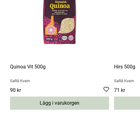
Quinoa Vit 500g
Hirs 500g
Saltå Kvarn
Saltå Kvarn
Pris
90 kr
:
90 kr
Pris
71 kr
:
71 kr
Lägg i varukorgen