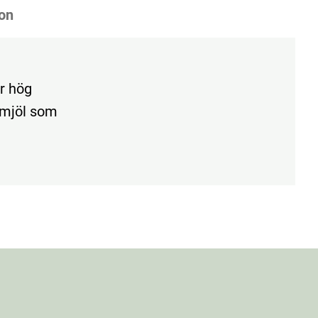
on
ar hög
t mjöl som