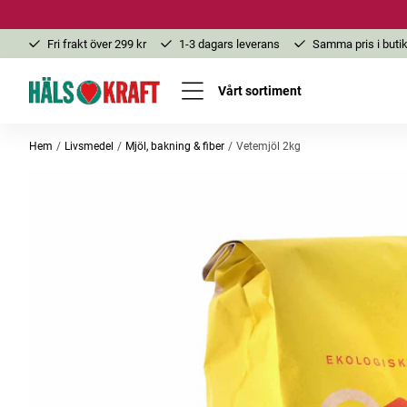
Fri frakt över 299 kr
1-3 dagars leverans
Samma pris i butik
Vårt sortiment
Hem
Livsmedel
Mjöl, bakning & fiber
Vetemjöl 2kg