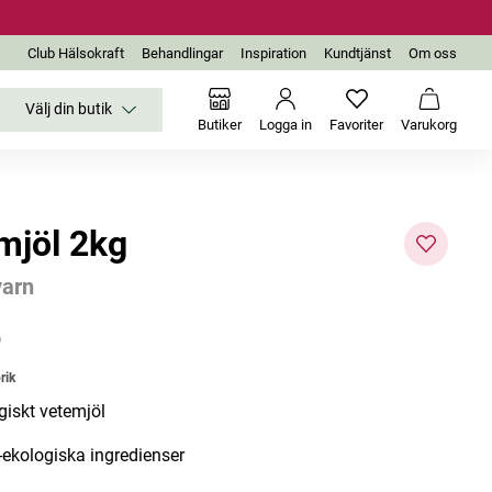
Club Hälsokraft
Behandlingar
Inspiration
Kundtjänst
Om oss
Välj din butik
Inga favoriter än
Varukor
Butiker
Logga in
Favoriter
Varukorg
mjöl 2kg
varn
r
rik
giskt vetemjöl
ekologiska ingredienser