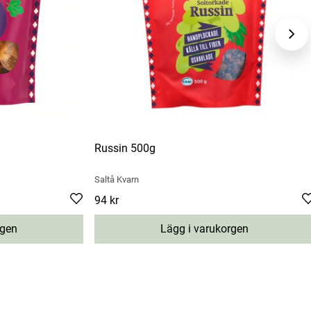
Russin 500g
Saltå Kvarn
Pris
94 kr
:
94 kr
rgen
Lägg i varukorgen