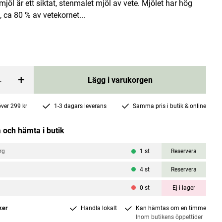
mjöl är ett siktat, stenmalet mjöl av vete. Mjölet har hög
 ca 80 % av vetekornet...
+
Lägg i varukorgen
80ml
Naturligt Magnesium 90g
 över 299 kr
1-3 dagars leverans
Samma pris i butik & online
Mikrofarmen
Pris
283 kr
:
283 kr
 och hämta i butik
rgen
Lägg i varukorgen
rg
1
st
Reservera
4
st
Reservera
0
st
Ej i lager
ker
Handla lokalt
Kan hämtas om en timme
Inom butikens öppettider