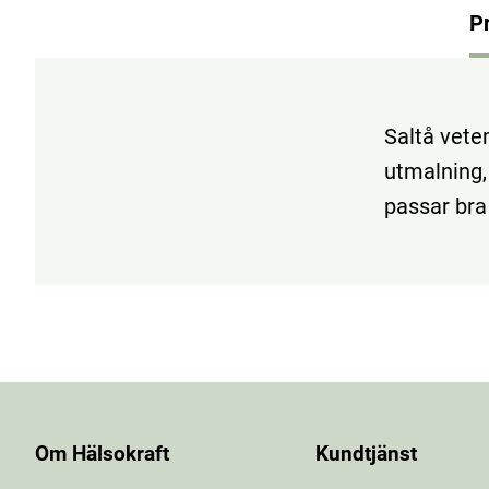
P
Saltå vetem
utmalning,
passar bra 
Om Hälsokraft
Kundtjänst