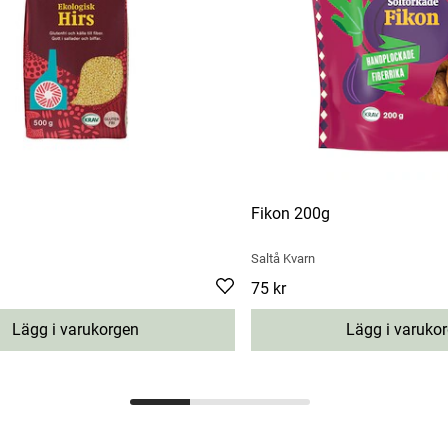
Fikon 200g
Saltå Kvarn
Pris
75 kr
:
75 kr
Lägg i varukorgen
Lägg i varuko