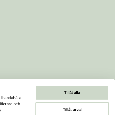
Tillåt alla
illhandahålla
ifierare och
Tillåt urval
vi