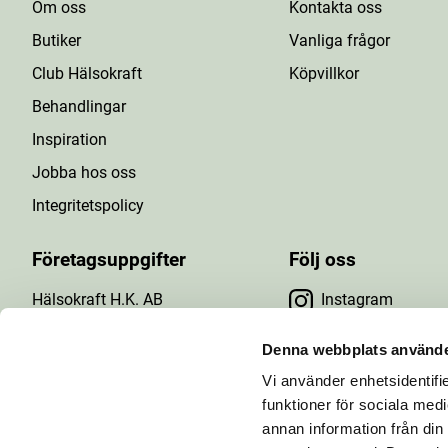
Om oss
Kontakta oss
Butiker
Vanliga frågor
Club Hälsokraft
Köpvillkor
Behandlingar
Inspiration
Jobba hos oss
Integritetspolicy
Företagsuppgifter
Följ oss
Hälsokraft H.K. AB
Instagram
Tuna Gårdsväg 24
Facebook
147 43 Tumba
Denna webbplats använde
Org.nr: 556476-5971
Vi använder enhetsidentifie
YouTube
E-post: info@halsokraft.se
funktioner för sociala medi
annan information från din