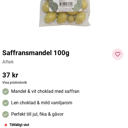
130g
Rubio
Kiki Health
Nutri 
37 kr
97 kr
129 kr
49 kr
Pris
:
37 kr
Current price
:
97 kr
Previous price
Curre
:
129 kr
nt
Lägg i varukorgen
Lägg i varukorgen
price
:
49
kr
Pre
Saffransmandel 100g
vious
Aftek
price
:
103
Pris
37 kr
:
37 kr
kr
Visa prishistorik
Mandel & vit choklad med saffran
Len choklad & mild vaniljarom
Perfekt till jul, fika & gåvor
Tillfälligt slut