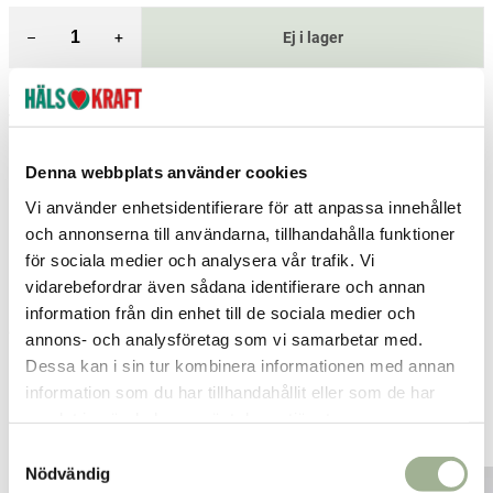
–
+
Ej i lager
Fri frakt över 299 kr
1-3 dagars leverans
Samma pris i butik & online
Reservera och hämta i butik
Denna webbplats använder cookies
Vi använder enhetsidentifierare för att anpassa innehållet
Borlänge
2
st
Reservera
och annonserna till användarna, tillhandahålla funktioner
Enköping
10
st
Reservera
för sociala medier och analysera vår trafik. Vi
vidarebefordrar även sådana identifierare och annan
Gislaved
2
st
Reservera
information från din enhet till de sociala medier och
Fler butiker
Kan hämtas om en timme
annons- och analysföretag som vi samarbetar med.
Inom butikens öppettider
Dessa kan i sin tur kombinera informationen med annan
information som du har tillhandahållit eller som de har
samlat in när du har använt deras tjänster.
Relaterade produkter
S
Nödvändig
a